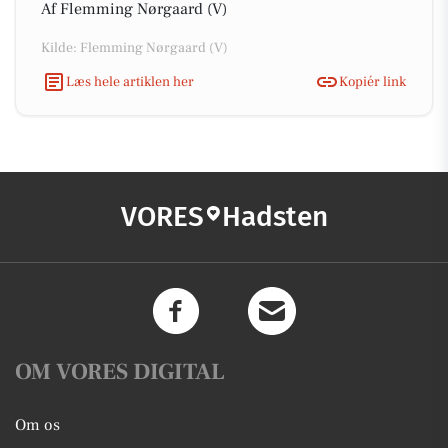
Af Flemming Nørgaard (V)
Kilde: Flemming Nørgaard (V)
Læs hele artiklen her
Kopiér link
VORES
Hadsten
OM VORES DIGITAL
Om os