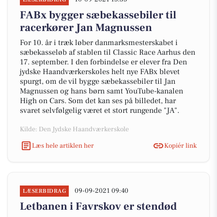
FABx bygger sæbekassebiler til
racerkører Jan Magnussen
For 10. år i træk løber danmarksmesterskabet i
sæbekasseløb af stablen til Classic Race Aarhus den
17. september. I den forbindelse er elever fra Den
jydske Haandværkerskoles helt nye FABx blevet
spurgt, om de vil bygge sæbekassebiler til Jan
Magnussen og hans børn samt YouTube-kanalen
High on Cars. Som det kan ses på billedet, har
svaret selvfølgelig været et stort rungende "JA".
Kilde: Den Jydske Haandværkerskole
Læs hele artiklen her
Kopiér link
09-09-2021 09:40
LÆSERBIDRAG
Letbanen i Favrskov er stendød