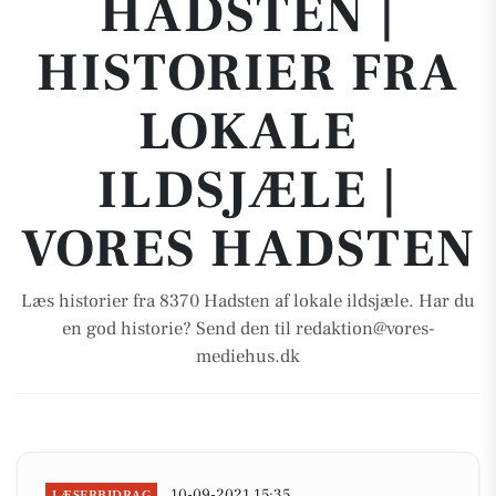
HADSTEN |
HISTORIER FRA
LOKALE
ILDSJÆLE |
VORES HADSTEN
Læs historier fra 8370 Hadsten af lokale ildsjæle. Har du
en god historie? Send den til redaktion@vores-
mediehus.dk
10-09-2021 15:35
LÆSERBIDRAG