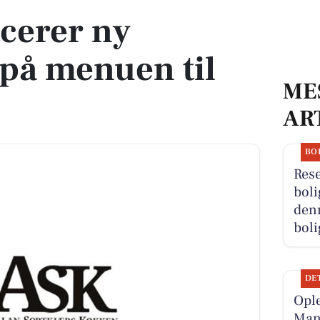
cerer ny
 på menuen til
ME
AR
BO
Res
boli
denn
boli
DE
Opl
Man-