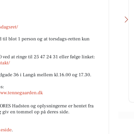
!
sdagsret/
 til blot 1 person og at torsdags-retten kun
Oscar Biludlejning
 at ringe til 25 47 24 31 eller følge linket:
e kan
Vi forstår godt hvorfor du ikke kan
takt/
ubishi
fjerne blikket fra denne Mitsubishi
r
Space Star 😍 Det kan vi heller
dgade 36 i Langå mellem kl.16.00 og 17.30.
ikke! Tag et nærmere...
os:
/www.tennegaarden.dk
Åbn opslaget
ORES Hadsten og oplysningerne er hentet fra
og giv en tommel op på deres side.
eside
.