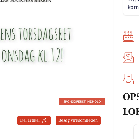
kom
OP
LO
Del artikel
Besøg virksomheden