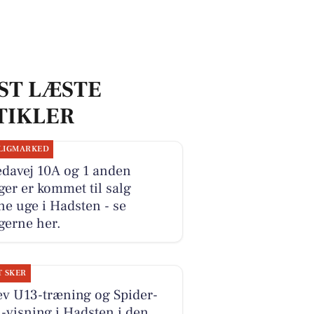
ST LÆSTE
TIKLER
LIGMARKED
edavej 10A og 1 anden
ger er kommet til salg
e uge i Hadsten - se
gerne her.
T SKER
ev U13-træning og Spider-
visning i Hadsten i den