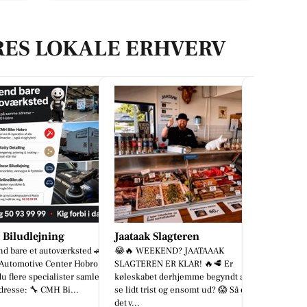
RES LOKALE ERHVERV
ak Slagteren
Ask
WEEKEND? JAATAAAK
⭐️⭐️⭐️⭐️⭐️ I ASK skal hvert måltid
EREN ER KLAR! 🔥🥩 Er
være en kulinarisk oplevelse! Vi
abet derhjemme begyndt at
leverer skræddersyede
 trist og ensomt ud? 😱 Så er
cateringløsninger til både private
...