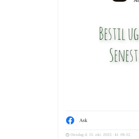
Ask
Onsdag d. 15. okt. 2025 - kl. 08:52