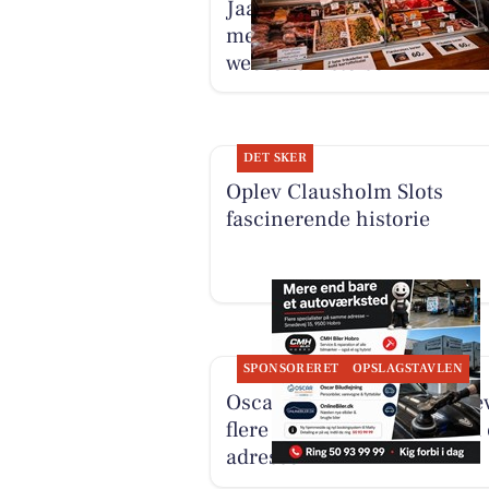
Jaataak Slagteren fylder di
med gode tilbud og
weekendfristelser
DET SKER
Oplev Clausholm Slots
fascinerende historie
SPONSORERET
OPSLAGSTAVLEN
Oscar Biludlejning fremhæ
flere specialister samlet på
adresse