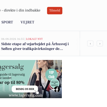
 -
direkte i din indbakke
Tilmeld
SPORT
VEJRET
06-08-2026 16:35 |
LOKALT NYT
06-08-2026 10:55
‹
›
Sidste etape af vejarbejdet på Århusvej i
Savner du ny
Søften giver trafikpåvirkninger de
ledige still
kommende uger