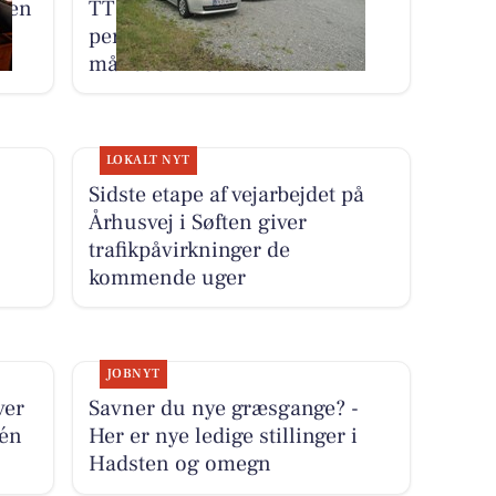
sken
TT CARS ApS udlejer lille
personbil for 3.000 kr. om
måneden med fri km
LOKALT NYT
Sidste etape af vejarbejdet på
Århusvej i Søften giver
trafikpåvirkninger de
kommende uger
JOBNYT
ver
Savner du nye græsgange? -
 én
Her er nye ledige stillinger i
Hadsten og omegn