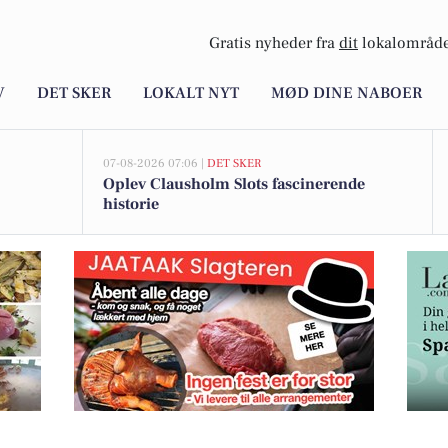
Gratis nyheder fra
dit
lokalområde
V
DET SKER
LOKALT NYT
MØD DINE NABOER
07-08-2026 07:06 |
DET SKER
Oplev Clausholm Slots fascinerende
historie
uen til 100 kr