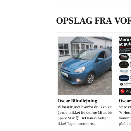
OPSLAG FRA VO
scar Biludlejning
Oscar Biludlejning
Jaata
i forstår godt hvorfor du ikke kan
Mere end bare et autoværksted 🚗
😂🔥 
jerne blikket fra denne Mitsubishi
🔧 Hos Automotive Center Hobro
SLAGT
pace Star 😍 Det kan vi heller
finder du flere specialister samlet
kølesk
kke! Tag et nærmere...
på én adresse: 🔧 CMH Bi...
se lidt
det v...