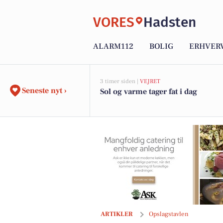
VORES
Hadsten
ALARM112
BOLIG
ERHVER
3 timer siden |
VEJRET
Seneste nyt ›
Sol og varme tager fat i dag
Ask introducerer ny torsdagsret på men
ARTIKLER
Opslagstavlen