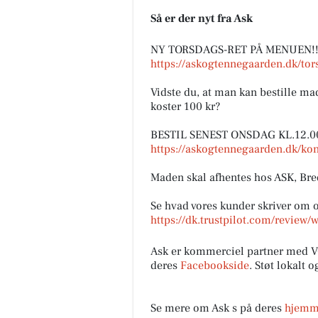
Så er der nyt fra Ask
NY TORSDAGS-RET PÅ MENUEN!
https://askogtennegaarden.dk/tor
Vidste du, at man kan bestille mad
koster 100 kr?
TT CARS ApS
BESTIL SENEST ONSDAG KL.12.00 ved
Vi forstår godt hvorfor du ikk
https://askogtennegaarden.dk/kon
fjerne blikket fra denne Mits
Space Star 😍 Det kan vi helle
Maden skal afhentes hos ASK, Bre
ikke! Tag et nærmere...
️️️️️Se hvad vores kunder skriver om 
https://dk.trustpilot.com/review
Åbn opslaget
Ask er kommerciel partner med V
deres
Facebookside
. Støt lokalt 
Se mere om Ask s på deres
hjemm