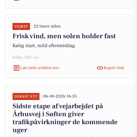
22 timer siden
VEJRET
Frisk vind, men solen holder fast
Kølig start, mild eftermiddag.
Kilde: MET.no
Læs hele artiklen her
Kopiér link
06-08-2026 16:35
LOKALT NYT
Sidste etape af vejarbejdet på
Århusvej i Søften giver
trafikpåvirkninger de kommende
uger