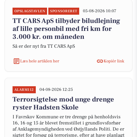
05-08-2026 10:07
OPSLAGSTAVLEN
SPONSORERET
TT CARS ApS tilbyder biludlejning
af lille personbil med fri km for
3.000 kr. om måneden
Så er der nyt fra TT CARS ApS
Læs hele artiklen her
Kopiér link
04-08-2026 12:25
ALARM112
Terrorsigtelse mod unge drenge
ryster Hadsten Skole
I Favrskov Kommune er tre drenge på henholdsvis
16, 16 og 15 år blevet fremstillet i grundlovsforhør
af Anklagemyndigheden ved Østjyllands Politi. De er
sigtet for forsøg på terrorisme, efter at have planlagt