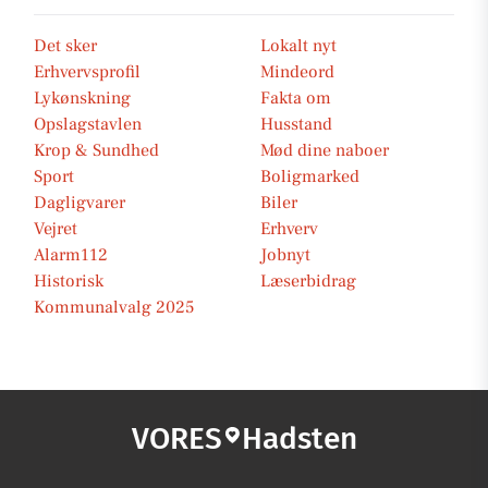
Det sker
Lokalt nyt
Erhvervsprofil
Mindeord
Lykønskning
Fakta om
Opslagstavlen
Husstand
Krop & Sundhed
Mød dine naboer
Sport
Boligmarked
Dagligvarer
Biler
Vejret
Erhverv
Alarm112
Jobnyt
Historisk
Læserbidrag
Kommunalvalg 2025
VORES
Hadsten