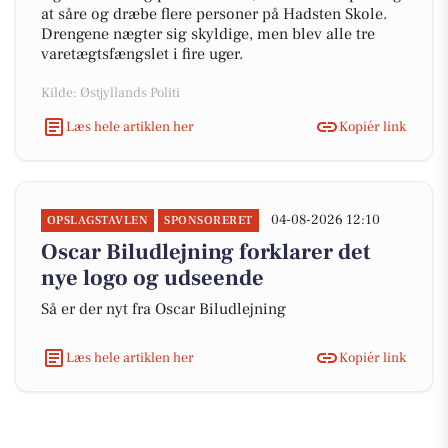
at såre og dræbe flere personer på Hadsten Skole.
Drengene nægter sig skyldige, men blev alle tre
varetægtsfængslet i fire uger.
Kilde: Østjyllands Politi
Læs hele artiklen her
Kopiér link
04-08-2026 12:10
OPSLAGSTAVLEN
SPONSORERET
Oscar Biludlejning forklarer det
nye logo og udseende
Så er der nyt fra Oscar Biludlejning
Læs hele artiklen her
Kopiér link