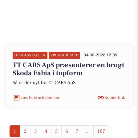
04-08-2026 12:09
OPSLAGSTAVLEN
SPONSORERET
TT CARS ApS præsenterer en brugt
Skoda Fabia i topform
Så er der nyt fra TT CARS ApS
Læs hele artiklen her
Kopiér link
1
2
3
4
5
6
7
...
167