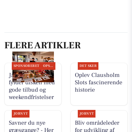
FLERE ARTIKLER
SPONSORERET
OPSLAGSTAVLEN
DET SKER
Jaataak Slagteren
Oplev Clausholm
fylder disken med
Slots fascinerende
gode tilbud og
historie
weekendfristelser
JOBNYT
JOBNYT
Savner du nye
Bliv områdeleder
græsgange? - Her
for udvikling af