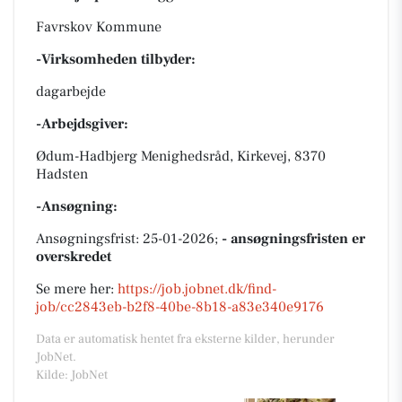
Favrskov Kommune
-Virksomheden tilbyder:
dagarbejde
-Arbejdsgiver:
Ødum-Hadbjerg Menighedsråd, Kirkevej, 8370
Hadsten
-Ansøgning:
Ansøgningsfrist: 25-01-2026;
- ansøgningsfristen er
overskredet
Se mere her:
https://job.jobnet.dk/find-
job/cc2843eb-b2f8-40be-8b18-a83e340e9176
Data er automatisk hentet fra eksterne kilder, herunder
JobNet.
Kilde: JobNet