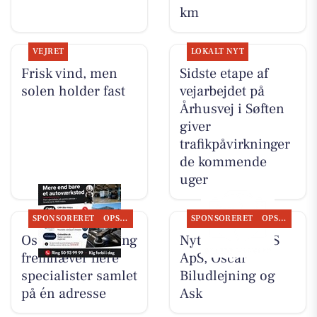
km
VEJRET
LOKALT NYT
Frisk vind, men
Sidste etape af
solen holder fast
vejarbejdet på
Århusvej i Søften
giver
trafikpåvirkninger
de kommende
uger
SPONSORERET
OPSLAGSTAVLEN
SPONSORERET
OPSLAGSTAVLEN
Oscar Biludlejning
Nyt fra TT CARS
fremhæver flere
ApS, Oscar
specialister samlet
Biludlejning og
på én adresse
Ask