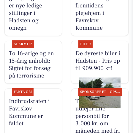
er nye ledige
fremtidens
stillinger i
plejehjem i
Hadsten og
Favrskov
omegn
Kommune
ALARM112
BILER
To 16-årige og en
De dyreste biler i
15-årig anholdt:
Hadsten - Pris op
Sigtet for forsøg
til 909.900 kr!
på terrorisme
FAKTA OM
SPONSORERET
OPSLAGSTAVLEN
Indbrudsraten i
TT CARS ApS
Favrskov
udlejer lille
Kommune er
personbil for
faldet
3.000 kr. om
måneden med fri