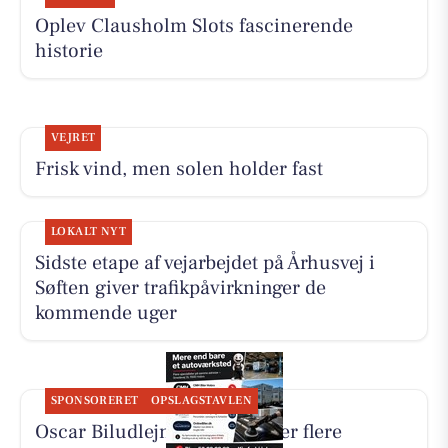
Oplev Clausholm Slots fascinerende
historie
VEJRET
Frisk vind, men solen holder fast
LOKALT NYT
Sidste etape af vejarbejdet på Århusvej i
Søften giver trafikpåvirkninger de
kommende uger
SPONSORERET
OPSLAGSTAVLEN
Oscar Biludlejning fremhæver flere