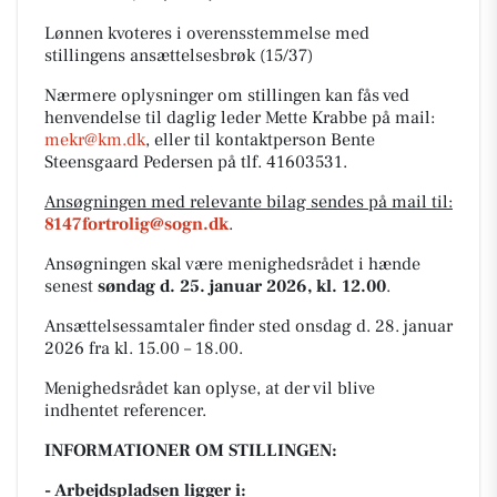
Lønnen kvoteres i overensstemmelse med
stillingens ansættelsesbrøk (15/37)
Nærmere oplysninger om stillingen
kan fås ved
henvendelse til daglig leder Mette Krabbe på mail:
mekr@km.dk
, eller til kontaktperson Bente
Steensgaard Pedersen på tlf. 41603531.
Ansøgningen med relevante bilag sendes på mail til:
8147fortrolig@sogn.dk
.
Ansøgningen skal være menighedsrådet i hænde
senest
søndag d. 25. januar 2026, kl. 12.00
.
Ansættelsessamtaler finder sted onsdag d. 28. januar
2026 fra kl. 15.00 – 18.00.
Menighedsrådet kan oplyse, at der vil blive
indhentet referencer.
INFORMATIONER OM STILLINGEN:
- Arbejdspladsen ligger i: