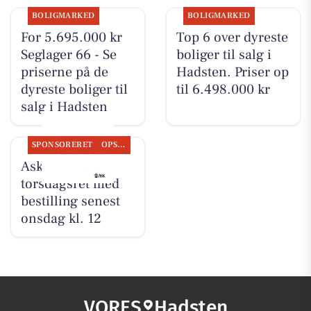
BOLIGMARKED
BOLIGMARKED
For 5.695.000 kr
Top 6 over dyreste
Seglager 66 - Se
boliger til salg i
priserne på de
Hadsten. Priser op
dyreste boliger til
til 6.498.000 kr
salg i Hadsten
SPONSORERET
OPSLAGSTAVLEN
Ask tilbyder
torsdagsret med
bestilling senest
onsdag kl. 12
VORES
Hadsten