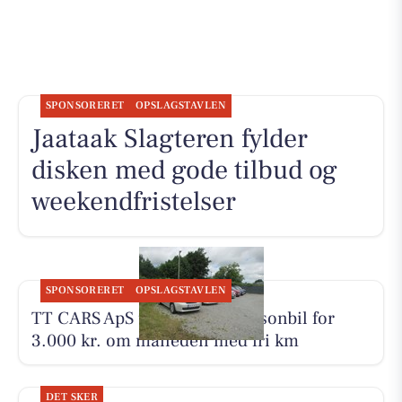
SPONSORERET
OPSLAGSTAVLEN
Jaataak Slagteren fylder
disken med gode tilbud og
weekendfristelser
SPONSORERET
OPSLAGSTAVLEN
TT CARS ApS udlejer lille personbil for
3.000 kr. om måneden med fri km
DET SKER