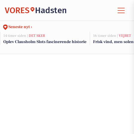
VORES
Hadsten
Seneste nyt ›
14 timer siden |
DET SKER
16 timer siden |
VEJRET
Oplev Clausholm Slots fascinerende historie
Frisk vind, men solen