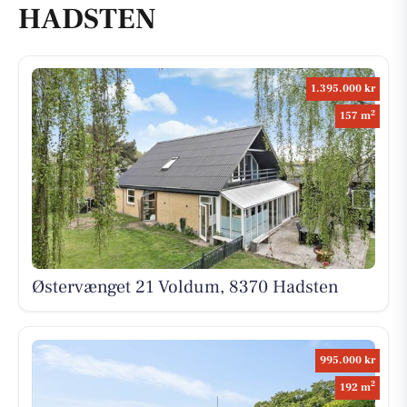
HADSTEN
1.395.000 kr
2
157 m
Østervænget 21 Voldum, 8370 Hadsten
995.000 kr
2
192 m