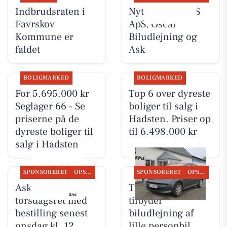
Indbrudsraten i
Nyt fra TT CARS
Favrskov
ApS, Oscar
Kommune er
Biludlejning og
faldet
Ask
BOLIGMARKED
BOLIGMARKED
For 5.695.000 kr
Top 6 over dyreste
Seglager 66 - Se
boliger til salg i
priserne på de
Hadsten. Priser op
dyreste boliger til
til 6.498.000 kr
salg i Hadsten
SPONSORERET
OPSLAGSTAVLEN
SPONSORERET
OPSLAGSTAVLEN
Ask tilbyder
TT CARS ApS
torsdagsret med
tilbyder
bestilling senest
biludlejning af
onsdag kl. 12
lille personbil