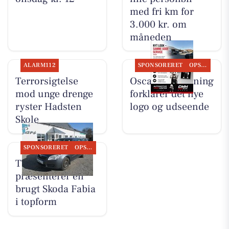
med fri km for
3.000 kr. om
måneden
ALARM112
SPONSORERET
OPSLAGSTAVLEN
Terrorsigtelse
Oscar Biludlejning
mod unge drenge
forklarer det nye
ryster Hadsten
logo og udseende
Skole
SPONSORERET
OPSLAGSTAVLEN
TT CARS ApS
præsenterer en
brugt Skoda Fabia
i topform