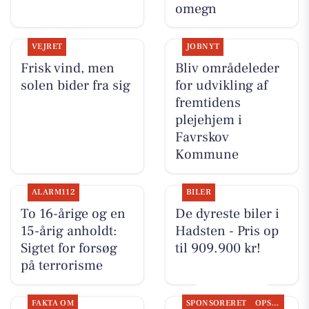
omegn
VEJRET
JOBNYT
Frisk vind, men
Bliv områdeleder
solen bider fra sig
for udvikling af
fremtidens
plejehjem i
Favrskov
Kommune
ALARM112
BILER
To 16-årige og en
De dyreste biler i
15-årig anholdt:
Hadsten - Pris op
Sigtet for forsøg
til 909.900 kr!
på terrorisme
FAKTA OM
SPONSORERET
OPSLAGSTAVLEN