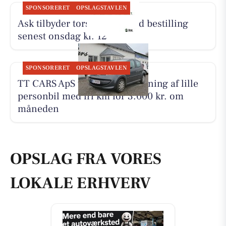
SPONSORERET
OPSLAGSTAVLEN
Ask tilbyder torsdagsret med bestilling
senest onsdag kl. 12
SPONSORERET
OPSLAGSTAVLEN
TT CARS ApS tilbyder biludlejning af lille
personbil med fri km for 3.000 kr. om
måneden
OPSLAG FRA VORES
LOKALE ERHVERV