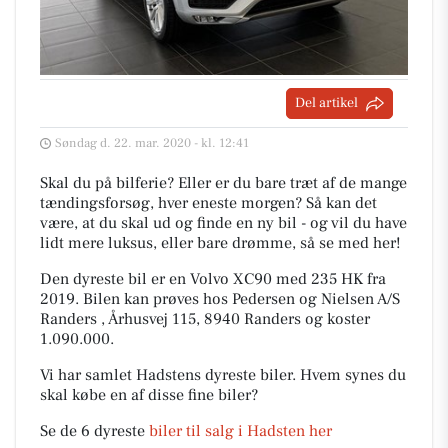
Del artikel
Søndag d. 22. mar. 2020 - kl. 12:41
Skal du på bilferie? Eller er du bare træt af de mange
tændingsforsøg, hver eneste morgen? Så kan det
være, at du skal ud og finde en ny bil - og vil du have
lidt mere luksus, eller bare drømme, så se med her!
Den dyreste bil er en Volvo XC90 med 235 HK fra
2019. Bilen kan prøves hos Pedersen og Nielsen A/S
Randers , Århusvej 115, 8940 Randers og koster
1.090.000.
Vi har samlet Hadstens dyreste biler. Hvem synes du
skal købe en af disse fine biler?
Se de 6 dyreste
biler til salg i Hadsten her