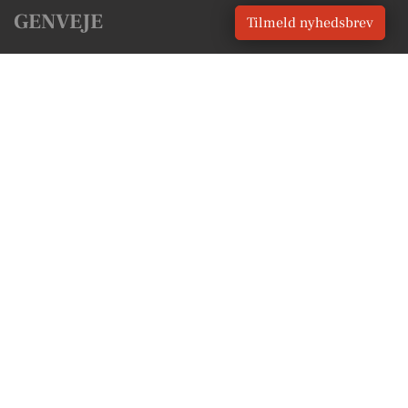
GENVEJE
Tilmeld nyhedsbrev
Seneste nyt fra Hadsten
Vores lokale erhverv
Kalenderen for Hadsten
Fakta om Hadsten
Erhvervsartikler
Favrskov Kommune
Få en gratis salgsvurdering
Sponsoreret indhold
Alt om Hadsten
Vores Digital © 2026
Kontakt VORES Digital