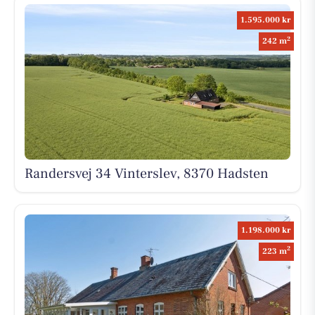
1.595.000 kr
2
242 m
Randersvej 34 Vinterslev, 8370 Hadsten
1.198.000 kr
2
223 m