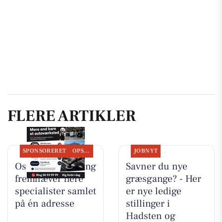
FLERE ARTIKLER
SPONSORERET
OPSLAGSTAVLEN
JOBNYT
Oscar Biludlejning
Savner du nye
fremhæver flere
græsgange? - Her
specialister samlet
er nye ledige
på én adresse
stillinger i
Hadsten og