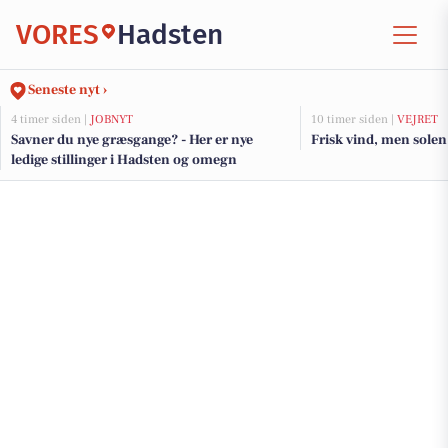
VORES
Hadsten
Seneste nyt ›
4 timer siden |
JOBNYT
10 timer siden |
VEJRET
Savner du nye græsgange? - Her er nye
Frisk vind, men solen 
ledige stillinger i Hadsten og omegn