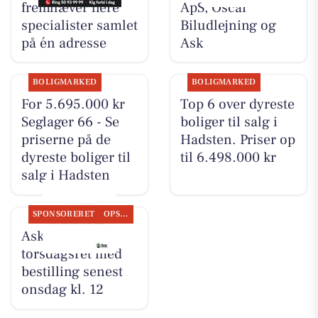
fremhæver flere
ApS, Oscar
specialister samlet
Biludlejning og
på én adresse
Ask
BOLIGMARKED
BOLIGMARKED
For 5.695.000 kr
Top 6 over dyreste
Seglager 66 - Se
boliger til salg i
priserne på de
Hadsten. Priser op
dyreste boliger til
til 6.498.000 kr
salg i Hadsten
SPONSORERET
OPSLAGSTAVLEN
Ask tilbyder
torsdagsret med
bestilling senest
onsdag kl. 12