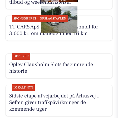
tilbud og weekendfristelser
SPONSORERET
OPSLAGSTAVLEN
TT CARS ApS udlejer lille personbil for
3.000 kr. om måneden med fri km
DET SKER
Oplev Clausholm Slots fascinerende
historie
LOKALT NYT
Sidste etape af vejarbejdet på Århusvej i
Søften giver trafikpåvirkninger de
kommende uger