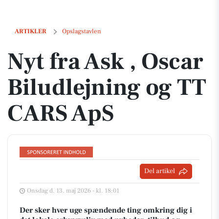
Nyt fra Ask , Oscar Biludlejning og TT CARS ApS
ARTIKLER
Opslagstavlen
Nyt fra Ask , Oscar
Biludlejning og TT
CARS ApS
Del artikel
Onsdag d. 13. maj 2026 - kl. 18:01
Der sker hver uge spændende ting omkring dig i