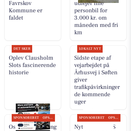
Favrskov
udlejer lille
Kommune er
personbil for
faldet
3.000 kr. om
måneden med fri
km
DET SKER
LOKALT NYT
Oplev Clausholm
Sidste etape af
Slots fascinerende
vejarbejdet på
historie
Århusvej i Søften
giver
trafikpåvirkninger
de kommende
uger
SPONSORERET
OPSLAGSTAVLEN
SPONSORERET
OPSLAGSTAVLEN
Oscar Biludlejning
Nyt fra TT CARS