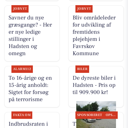
JOBNYT
JOBNYT
Savner du nye
Bliv områdeleder
græsgange? - Her
for udvikling af
er nye ledige
fremtidens
stillinger i
plejehjem i
Hadsten og
Favrskov
omegn
Kommune
ALARM112
BILER
To 16-årige og en
De dyreste biler i
15-årig anholdt:
Hadsten - Pris op
Sigtet for forsøg
til 909.900 kr!
på terrorisme
FAKTA OM
SPONSORERET
OPSLAGSTAVLEN
Indbrudsraten i
TT CARS ApS