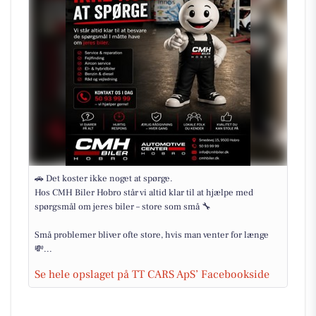
🚗 Det koster ikke noget at spørge.
Hos CMH Biler Hobro står vi altid klar til at hjælpe med
spørgsmål om jeres biler – store som små 🔧
Små problemer bliver ofte store, hvis man venter for længe
💸...
Se hele opslaget på TT CARS ApS’ Facebookside