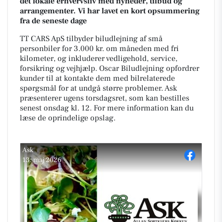
det lokale erhvervsliv med nyheder, tilbud og
arrangementer. Vi har lavet en kort opsummering
fra de seneste dage
TT CARS ApS tilbyder biludlejning af små
personbiler for 3.000 kr. om måneden med fri
kilometer, og inkluderer vedligehold, service,
forsikring og vejhjælp. Oscar Biludlejning opfordrer
kunder til at kontakte dem med bilrelaterede
spørgsmål for at undgå større problemer. Ask
præsenterer ugens torsdagsret, som kan bestilles
senest onsdag kl. 12. For mere information kan du
læse de oprindelige opslag.
Ask
13. maj 2026