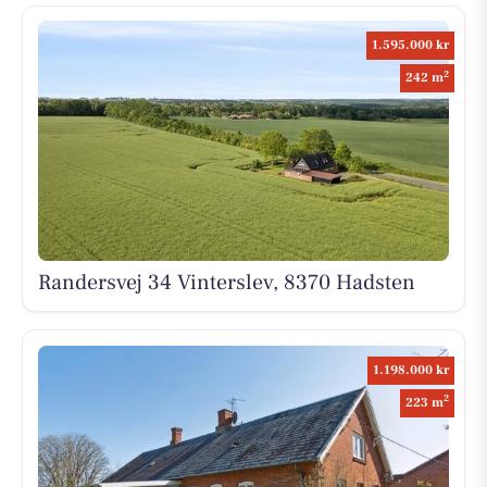
1.595.000 kr
2
242 m
Randersvej 34 Vinterslev, 8370 Hadsten
1.198.000 kr
2
223 m