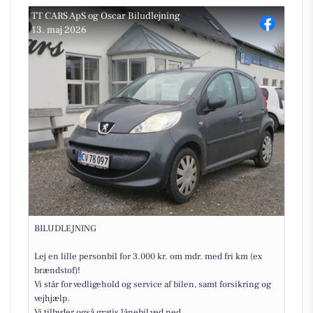
TT CARS ApS
og
Oscar Biludlejning
13. maj 2026
BILUDLEJNING
Lej en lille personbil for 3.000 kr. om mdr. med fri km (ex
brændstof)!
Vi står for vedligehold og service af bilen, samt forsikring og
vejhjælp.
Vi tilbyder også gratis lånebil ved ned...