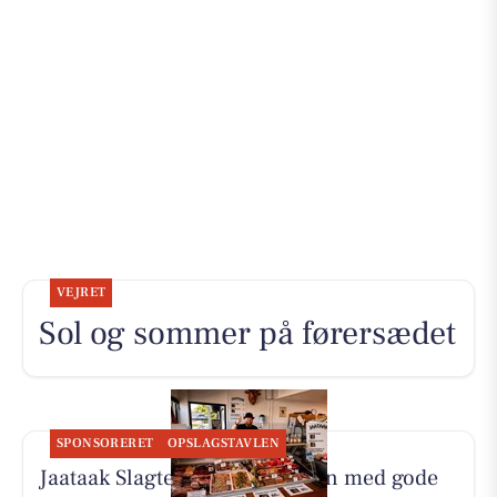
VEJRET
Sol og sommer på førersædet
SPONSORERET
OPSLAGSTAVLEN
Jaataak Slagteren fylder disken med gode