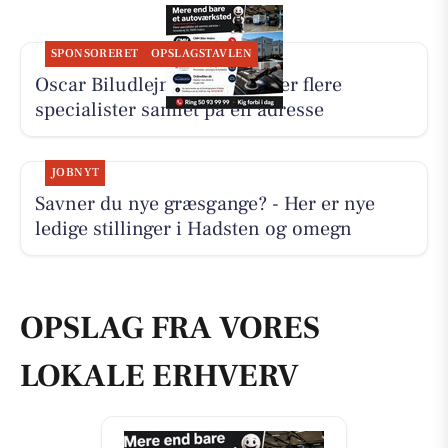
SPONSORERET
OPSLAGSTAVLEN
Oscar Biludlejning fremhæver flere
specialister samlet på én adresse
JOBNYT
Savner du nye græsgange? - Her er nye
ledige stillinger i Hadsten og omegn
OPSLAG FRA VORES
LOKALE ERHVERV