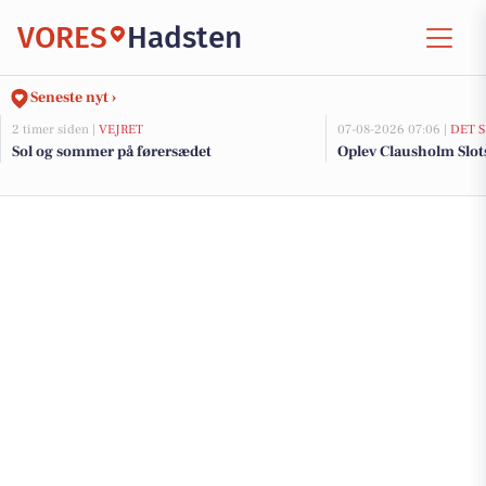
VORES
Hadsten
Seneste nyt ›
2 timer siden |
VEJRET
07-08-2026 07:06 |
DET 
Sol og sommer på førersædet
Oplev Clausholm Slots