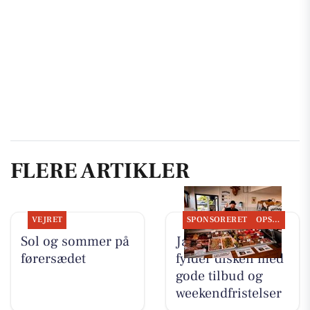
FLERE ARTIKLER
VEJRET
SPONSORERET
OPSLAGSTAVLEN
Sol og sommer på
Jaataak Slagteren
førersædet
fylder disken med
gode tilbud og
weekendfristelser