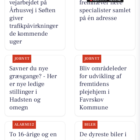
vejarbejdet på
fremhæver flere
Århusvej i Søften
specialister samlet
giver
på én adresse
trafikpåvirkninger
de kommende
uger
JOBNYT
JOBNYT
Savner du nye
Bliv områdeleder
græsgange? - Her
for udvikling af
er nye ledige
fremtidens
stillinger i
plejehjem i
Hadsten og
Favrskov
omegn
Kommune
ALARM112
BILER
To 16-årige og en
De dyreste biler i