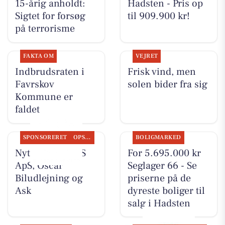
15-årig anholdt:
Hadsten - Pris op
Sigtet for forsøg
til 909.900 kr!
på terrorisme
FAKTA OM
VEJRET
Indbrudsraten i
Frisk vind, men
Favrskov
solen bider fra sig
Kommune er
faldet
SPONSORERET
OPSLAGSTAVLEN
BOLIGMARKED
Nyt fra TT CARS
For 5.695.000 kr
ApS, Oscar
Seglager 66 - Se
Biludlejning og
priserne på de
Ask
dyreste boliger til
salg i Hadsten