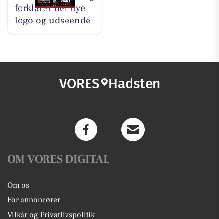
forklarer det nye
logo og udseende
VORES
Hadsten
OM VORES DIGITAL
Om os
For annoncører
Vilkår og Privatlivspolitik