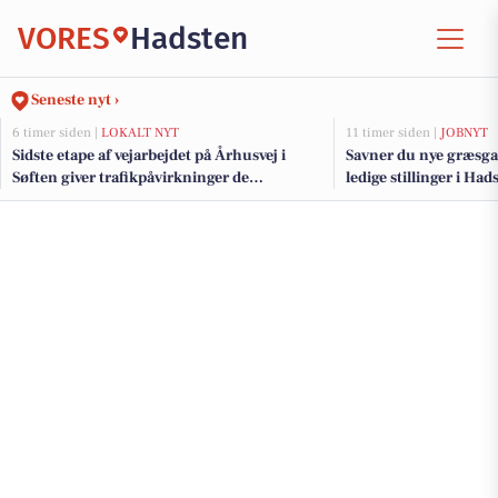
VORES
Hadsten
Seneste nyt ›
6 timer siden |
LOKALT NYT
11 timer siden |
JOBNYT
Sidste etape af vejarbejdet på Århusvej i
Savner du nye græsga
Søften giver trafikpåvirkninger de
ledige stillinger i H
kommende uger