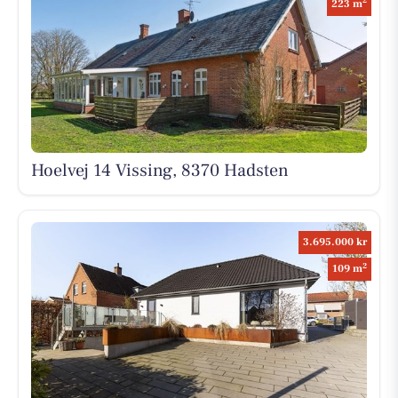
2
223 m
Hoelvej 14 Vissing, 8370 Hadsten
3.695.000 kr
2
109 m