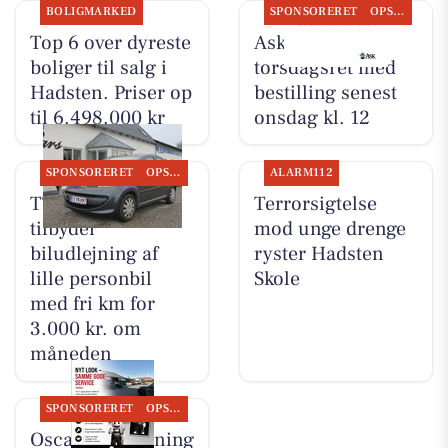
BOLIGMARKED
SPONSORERET
OPSLAGSTAVLEN
Top 6 over dyreste
Ask tilbyder
boliger til salg i
torsdagsret med
Hadsten. Priser op
bestilling senest
til 6.498.000 kr
onsdag kl. 12
SPONSORERET
OPSLAGSTAVLEN
ALARM112
TT CARS ApS
Terrorsigtelse
tilbyder
mod unge drenge
biludlejning af
ryster Hadsten
lille personbil
Skole
med fri km for
3.000 kr. om
måneden
SPONSORERET
OPSLAGSTAVLEN
Oscar Biludlejning