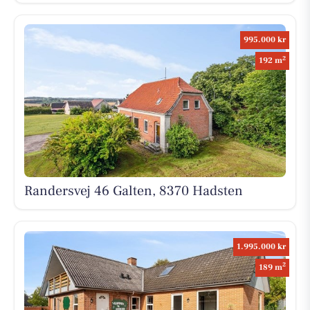
995.000 kr
2
192 m
Randersvej 46 Galten, 8370 Hadsten
1.995.000 kr
2
189 m