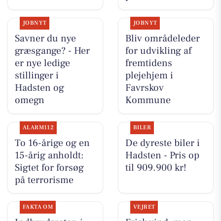
JOBNYT
JOBNYT
Savner du nye
Bliv områdeleder
græsgange? - Her
for udvikling af
er nye ledige
fremtidens
stillinger i
plejehjem i
Hadsten og
Favrskov
omegn
Kommune
ALARM112
BILER
To 16-årige og en
De dyreste biler i
15-årig anholdt:
Hadsten - Pris op
Sigtet for forsøg
til 909.900 kr!
på terrorisme
FAKTA OM
VEJRET