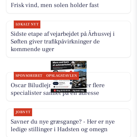
Frisk vind, men solen holder fast
LOKALT NYT
Sidste etape af vejarbejdet på Århusvej i
Søften giver trafikpåvirkninger de
kommende uger
SPONSORERET
OPSLAGSTAVLEN
Oscar Biludlejning fremhæver flere
specialister samlet på én adresse
JOBNYT
Savner du nye græsgange? - Her er nye
ledige stillinger i Hadsten og omegn