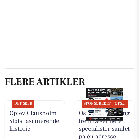
FLERE ARTIKLER
DET SKER
SPONSORERET
OPSLAGSTAVLEN
Oplev Clausholm
Oscar Biludlejning
Slots fascinerende
fremhæver flere
historie
specialister samlet
på én adresse