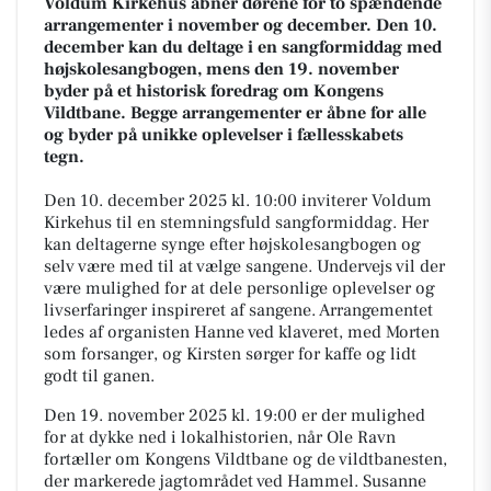
Voldum Kirkehus åbner dørene for to spændende
arrangementer i november og december. Den 10.
december kan du deltage i en sangformiddag med
højskolesangbogen, mens den 19. november
byder på et historisk foredrag om Kongens
Vildtbane. Begge arrangementer er åbne for alle
og byder på unikke oplevelser i fællesskabets
tegn.
Den 10. december 2025 kl. 10:00 inviterer Voldum
Kirkehus til en stemningsfuld sangformiddag. Her
kan deltagerne synge efter højskolesangbogen og
selv være med til at vælge sangene. Undervejs vil der
være mulighed for at dele personlige oplevelser og
livserfaringer inspireret af sangene. Arrangementet
ledes af organisten Hanne ved klaveret, med Morten
som forsanger, og Kirsten sørger for kaffe og lidt
godt til ganen.
Den 19. november 2025 kl. 19:00 er der mulighed
for at dykke ned i lokalhistorien, når Ole Ravn
fortæller om Kongens Vildtbane og de vildtbanesten,
der markerede jagtområdet ved Hammel. Susanne