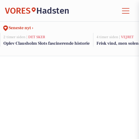
VORES
Hadsten
Seneste nyt ›
2 timer siden |
DET SKER
4 timer siden |
VEJRET
Oplev Clausholm Slots fascinerende historie
Frisk vind, men solen