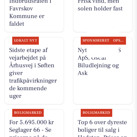
Indbrudsraten i
Frisk vind, men
Favrskov
solen holder fast
Kommune er
faldet
LOKALT NYT
SPONSORERET
OPSLAGSTAVLEN
Sidste etape af
Nyt fra TT CARS
vejarbejdet på
ApS, Oscar
Århusvej i Søften
Biludlejning og
giver
Ask
trafikpåvirkninger
de kommende
uger
BOLIGMARKED
BOLIGMARKED
For 5.695.000 kr
Top 6 over dyreste
Seglager 66 - Se
boliger til salg i