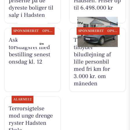
priserne på de
Hadsten. Priser op
dyreste boliger til
til 6.498.000 kr
salg i Hadsten
SPONSORERET
OPSLAGSTAVLEN
SPONSORERET
OPSLAGSTAVLEN
Ask tilbyder
TT CARS ApS
torsdagsret med
tilbyder
bestilling senest
biludlejning af
onsdag kl. 12
lille personbil
med fri km for
3.000 kr. om
måneden
ALARM112
Terrorsigtelse
mod unge drenge
ryster Hadsten