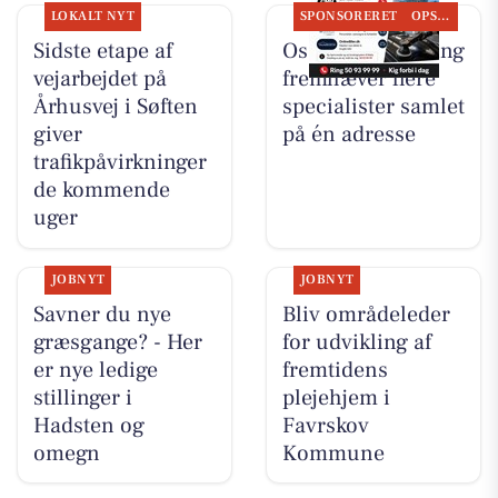
LOKALT NYT
SPONSORERET
OPSLAGSTAVLEN
Sidste etape af
Oscar Biludlejning
vejarbejdet på
fremhæver flere
Århusvej i Søften
specialister samlet
giver
på én adresse
trafikpåvirkninger
de kommende
uger
JOBNYT
JOBNYT
Savner du nye
Bliv områdeleder
græsgange? - Her
for udvikling af
er nye ledige
fremtidens
stillinger i
plejehjem i
Hadsten og
Favrskov
omegn
Kommune