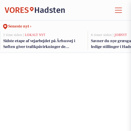
VORES
Hadsten
Seneste nyt ›
1 time siden |
LOKALT NYT
6 timer siden |
JOBNYT
Sidste etape af vejarbejdet på Århusvej i
Savner du nye græsga
Søften giver trafikpåvirkninger de
ledige stillinger i H
kommende uger