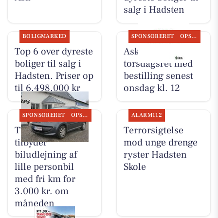
salg i Hadsten
BOLIGMARKED
SPONSORERET
OPSLAGSTAVLEN
Top 6 over dyreste
Ask tilbyder
boliger til salg i
torsdagsret med
Hadsten. Priser op
bestilling senest
til 6.498.000 kr
onsdag kl. 12
SPONSORERET
OPSLAGSTAVLEN
ALARM112
TT CARS ApS
Terrorsigtelse
tilbyder
mod unge drenge
biludlejning af
ryster Hadsten
lille personbil
Skole
med fri km for
3.000 kr. om
måneden