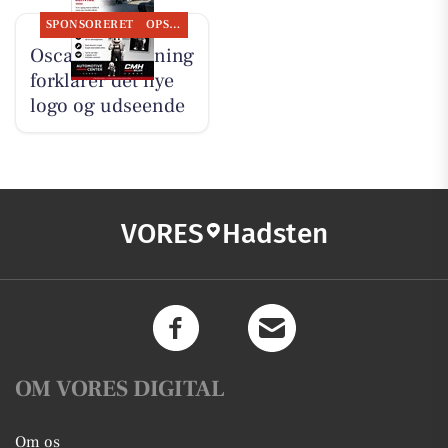
SPONSORERET
OPSLAGSTAVLEN
Oscar Biludlejning
forklarer det nye
logo og udseende
VORES
Hadsten
OM VORES DIGITAL
Om os