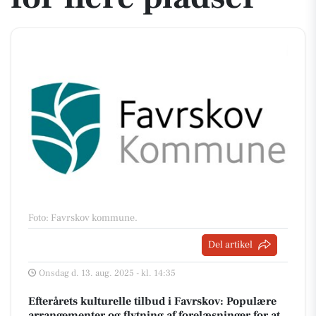
Foto: Favrskov kommune
.
Del artikel
Onsdag d. 13. aug. 2025 - kl. 14:35
Efterårets kulturelle tilbud i Favrskov: Populære
arrangementer og flytning af forelæsninger for at