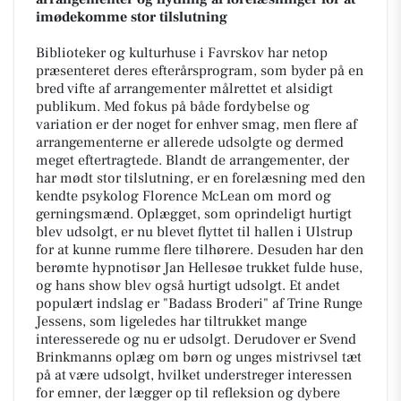
imødekomme stor tilslutning
Biblioteker og kulturhuse i Favrskov har netop
præsenteret deres efterårsprogram, som byder på en
bred vifte af arrangementer målrettet et alsidigt
publikum. Med fokus på både fordybelse og
variation er der noget for enhver smag, men flere af
arrangementerne er allerede udsolgte og dermed
meget eftertragtede. Blandt de arrangementer, der
har mødt stor tilslutning, er en forelæsning med den
kendte psykolog Florence McLean om mord og
gerningsmænd. Oplægget, som oprindeligt hurtigt
blev udsolgt, er nu blevet flyttet til hallen i Ulstrup
for at kunne rumme flere tilhørere. Desuden har den
berømte hypnotisør Jan Hellesøe trukket fulde huse,
og hans show blev også hurtigt udsolgt. Et andet
populært indslag er "Badass Broderi" af Trine Runge
Jessens, som ligeledes har tiltrukket mange
interesserede og nu er udsolgt. Derudover er Svend
Brinkmanns oplæg om børn og unges mistrivsel tæt
på at være udsolgt, hvilket understreger interessen
for emner, der lægger op til refleksion og dybere