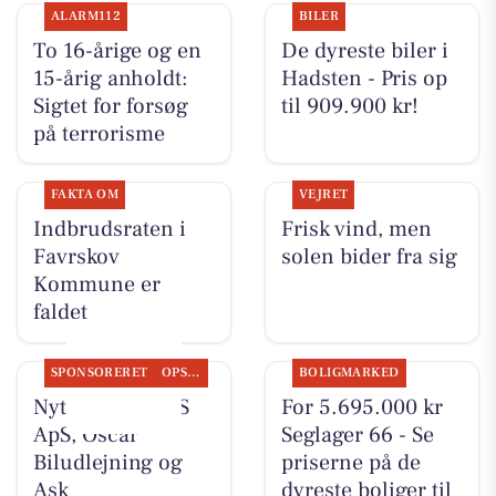
ALARM112
BILER
To 16-årige og en
De dyreste biler i
15-årig anholdt:
Hadsten - Pris op
Sigtet for forsøg
til 909.900 kr!
på terrorisme
FAKTA OM
VEJRET
Indbrudsraten i
Frisk vind, men
Favrskov
solen bider fra sig
Kommune er
faldet
SPONSORERET
OPSLAGSTAVLEN
BOLIGMARKED
Nyt fra TT CARS
For 5.695.000 kr
ApS, Oscar
Seglager 66 - Se
Biludlejning og
priserne på de
Ask
dyreste boliger til