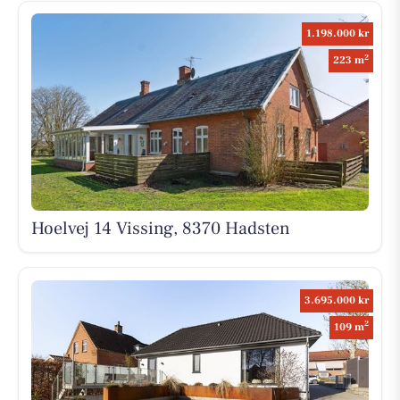
1.198.000 kr
2
223 m
Hoelvej 14 Vissing, 8370 Hadsten
3.695.000 kr
2
109 m