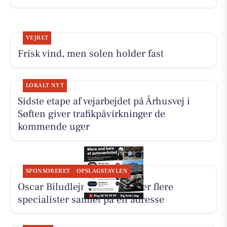
VEJRET
Frisk vind, men solen holder fast
LOKALT NYT
Sidste etape af vejarbejdet på Århusvej i
Søften giver trafikpåvirkninger de
kommende uger
SPONSORERET
OPSLAGSTAVLEN
Oscar Biludlejning fremhæver flere
specialister samlet på én adresse