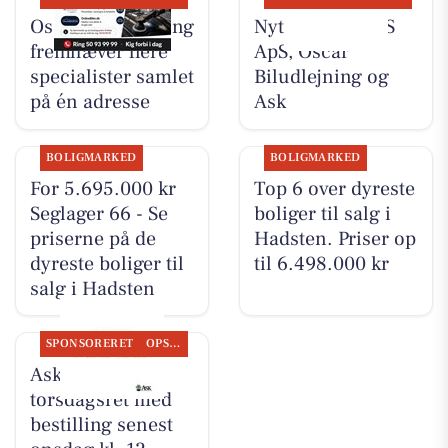
Oscar Biludlejning
Nyt fra TT CARS
fremhæver flere
ApS, Oscar
specialister samlet
Biludlejning og
på én adresse
Ask
BOLIGMARKED
BOLIGMARKED
For 5.695.000 kr
Top 6 over dyreste
Seglager 66 - Se
boliger til salg i
priserne på de
Hadsten. Priser op
dyreste boliger til
til 6.498.000 kr
salg i Hadsten
SPONSORERET
OPSLAGSTAVLEN
Ask tilbyder
torsdagsret med
bestilling senest