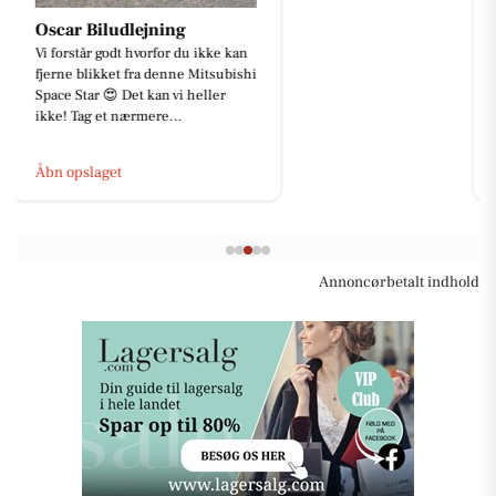
Oscar Biludlejning
Mere end bare et autoværksted 🚗
🔧 Hos Automotive Center Hobro
finder du flere specialister samlet
på én adresse: 🔧 CMH Bi...
Åbn opslaget
Annoncørbetalt indhold