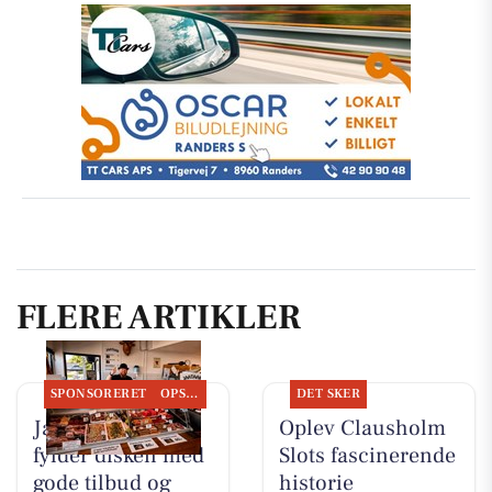
FLERE ARTIKLER
SPONSORERET
OPSLAGSTAVLEN
DET SKER
Jaataak Slagteren
Oplev Clausholm
fylder disken med
Slots fascinerende
gode tilbud og
historie