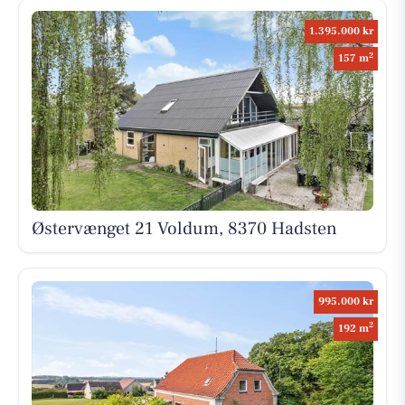
1.395.000 kr
2
157 m
Østervænget 21 Voldum, 8370 Hadsten
995.000 kr
2
192 m