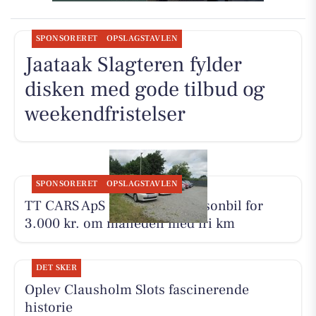
SPONSORERET
OPSLAGSTAVLEN
Jaataak Slagteren fylder
disken med gode tilbud og
weekendfristelser
SPONSORERET
OPSLAGSTAVLEN
TT CARS ApS udlejer lille personbil for
3.000 kr. om måneden med fri km
DET SKER
Oplev Clausholm Slots fascinerende
historie