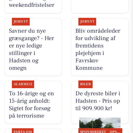
weekendfristelser
JOBNYT
JOBNYT
Savner du nye
Bliv områdeleder
græsgange? - Her
for udvikling af
er nye ledige
fremtidens
stillinger i
plejehjem i
Hadsten og
Favrskov
omegn
Kommune
ALARM112
BILER
To 16-årige og en
De dyreste biler i
15-årig anholdt:
Hadsten - Pris op
Sigtet for forsøg
til 909.900 kr!
på terrorisme
FAKTA OM
SPONSORERET
OPSLAGSTAVLEN