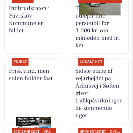
Indbrudsraten i
TT CARS ApS
Favrskov
udlejer lille
Kommune er
personbil for
faldet
3.000 kr. om
måneden med fri
km
VEJRET
LOKALT NYT
Frisk vind, men
Sidste etape af
solen holder fast
vejarbejdet på
Århusvej i Søften
giver
trafikpåvirkninger
de kommende
uger
SPONSORERET
OPSLAGSTAVLEN
SPONSORERET
OPSLAGSTAVLEN