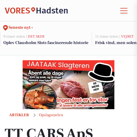
VORES
Hadsten
Seneste nyt ›
9 timer siden |
DET SKER
11 timer siden |
VEJRET
Oplev Clausholm Slots fascinerende historie
Frisk vind, men solen
TT CARS ApS anbefaler fredagstestkørsel af Ford Focus
ARTIKLER
Opslagstavlen
TT CARS ApS