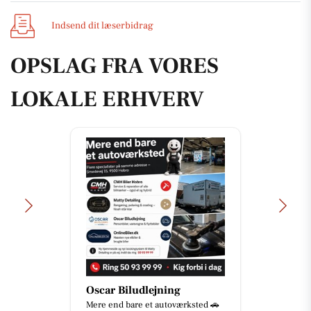
Indsend dit læserbidrag
OPSLAG FRA VORES
LOKALE ERHVERV
car Biludlejning
Jaataa
e end bare et autoværksted 🚗
😂🔥 W