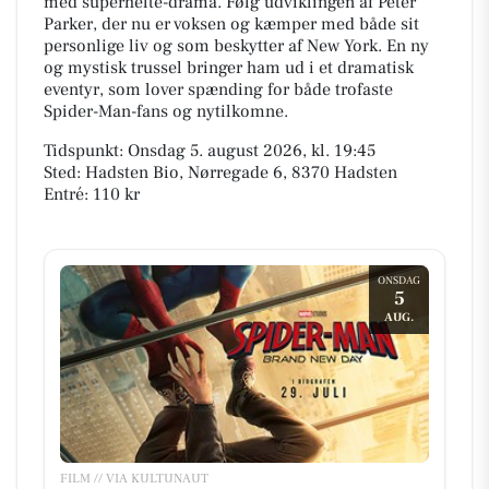
med superhelte-drama. Følg udviklingen af Peter
Parker, der nu er voksen og kæmper med både sit
personlige liv og som beskytter af New York. En ny
og mystisk trussel bringer ham ud i et dramatisk
eventyr, som lover spænding for både trofaste
Spider-Man-fans og nytilkomne.
Tidspunkt: Onsdag 5. august 2026, kl. 19:45
Sted: Hadsten Bio, Nørregade 6, 8370 Hadsten
Entré: 110 kr
ONSDAG
5
AUG.
FILM // VIA KULTUNAUT