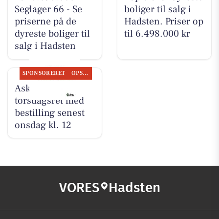
Seglager 66 - Se
boliger til salg i
priserne på de
Hadsten. Priser op
dyreste boliger til
til 6.498.000 kr
salg i Hadsten
SPONSORERET
OPSLAGSTAVLEN
Ask tilbyder
torsdagsret med
bestilling senest
onsdag kl. 12
VORES
Hadsten