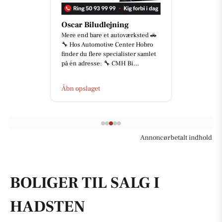
car Biludlejning
Jaataak
re end bare et autoværksted 🚗
😂🔥 WE
 Hos Automotive Center Hobro
SLAGTERE
der du flere specialister samlet
køleskabe
 én adresse: 🔧 CMH Bi...
se lidt tr
det v...
n opslaget
Åbn opsl
Annoncørbetalt indhold
BOLIGER TIL SALG I
HADSTEN