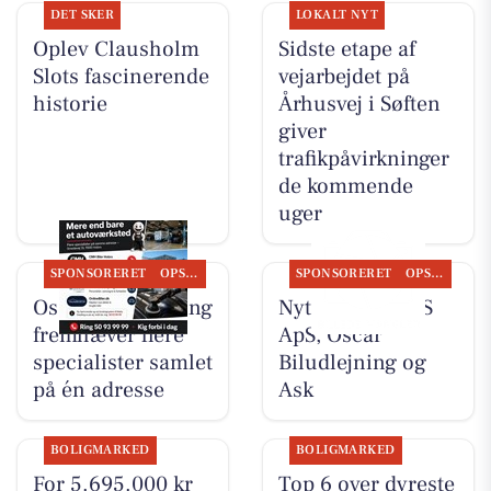
DET SKER
LOKALT NYT
Oplev Clausholm
Sidste etape af
Slots fascinerende
vejarbejdet på
historie
Århusvej i Søften
giver
trafikpåvirkninger
de kommende
uger
SPONSORERET
OPSLAGSTAVLEN
SPONSORERET
OPSLAGSTAVLEN
Oscar Biludlejning
Nyt fra TT CARS
fremhæver flere
ApS, Oscar
specialister samlet
Biludlejning og
på én adresse
Ask
BOLIGMARKED
BOLIGMARKED
For 5.695.000 kr
Top 6 over dyreste