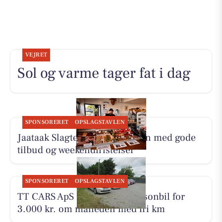
VEJRET
Sol og varme tager fat i dag
SPONSORERET
OPSLAGSTAVLEN
Jaataak Slagteren fylder disken med gode
tilbud og weekendfristelser
SPONSORERET
OPSLAGSTAVLEN
TT CARS ApS udlejer lille personbil for
3.000 kr. om måneden med fri km