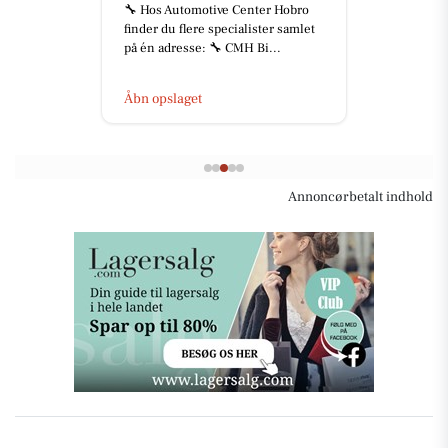
Hos Automotive Center Hobro
SLAGTER
der du flere specialister samlet
køleskab
én adresse: 🔧 CMH Bi...
se lidt t
det v...
 opslaget
Åbn ops
Annoncørbetalt indhold