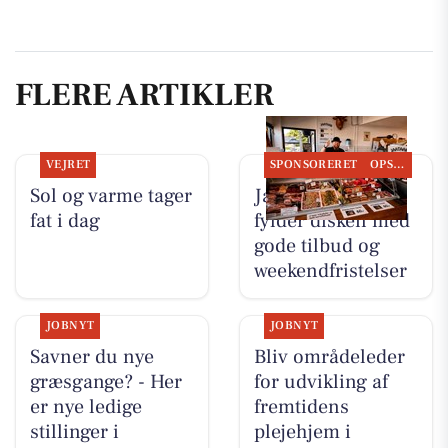
FLERE ARTIKLER
VEJRET
SPONSORERET
OPSLAGSTAVLEN
Sol og varme tager
Jaataak Slagteren
fat i dag
fylder disken med
gode tilbud og
weekendfristelser
JOBNYT
JOBNYT
Savner du nye
Bliv områdeleder
græsgange? - Her
for udvikling af
er nye ledige
fremtidens
stillinger i
plejehjem i