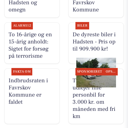
Hadsten og
Favrskov
omegn
Kommune
ALARM112
BILER
To 16-årige og en
De dyreste biler i
15-årig anholdt:
Hadsten - Pris op
Sigtet for forsøg
til 909.900 kr!
på terrorisme
FAKTA OM
SPONSORERET
OPSLAGSTAVLEN
Indbrudsraten i
TT CARS ApS
Favrskov
udlejer lille
Kommune er
personbil for
faldet
3.000 kr. om
måneden med fri
km