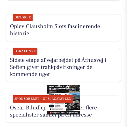
DET SKER
Oplev Clausholm Slots fascinerende
historie
LOKALT NYT
Sidste etape af vejarbejdet på Århusvej i
Søften giver trafikpåvirkninger de
kommende uger
SPONSORERET
OPSLAGSTAVLEN
Oscar Biludlejning fremhæver flere
specialister samlet på én adresse