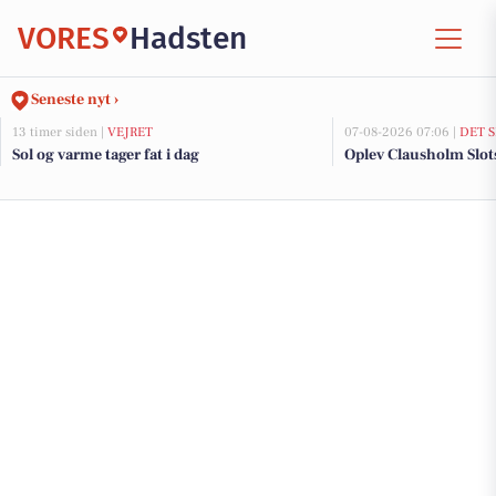
VORES
Hadsten
Seneste nyt ›
13 timer siden |
VEJRET
07-08-2026 07:06 |
DET 
Sol og varme tager fat i dag
Oplev Clausholm Slots