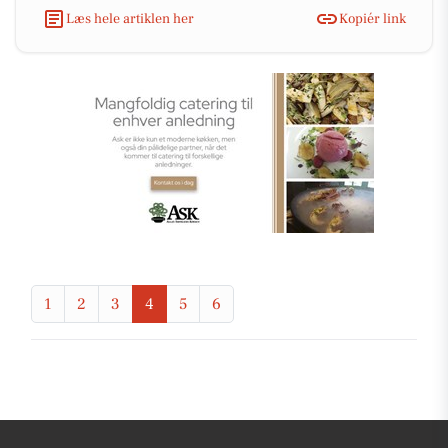
Læs hele artiklen her
Kopiér link
1
2
3
4
5
6