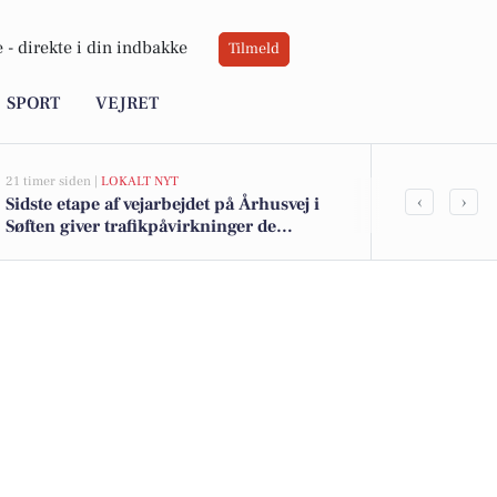
 -
direkte i din indbakke
Tilmeld
SPORT
VEJRET
21 timer siden |
LOKALT NYT
06-08-2026 10:55
‹
›
Sidste etape af vejarbejdet på Århusvej i
Savner du ny
Søften giver trafikpåvirkninger de
ledige still
kommende uger