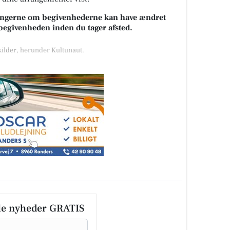
sningerne om begivenhederne kan have ændret
k begivenheden inden du tager afsted.
 kilder, herunder Kultunaut.
le nyheder GRATIS