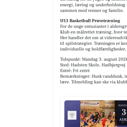
energi, læring og underholdning -
sammen med venner og familie.
U13 Basketball Prøvetræning
For de unge entusiaster i alders
Klub en målrettet træning, hvor te
Her handler det om at videreudvi
til spilstrategier. Træningen er k
individuelle og holdfærdigheder,
Tidspunkt: Mandag 3. august 2026
Sted: Hadsten Skole, Hadbjergvej
Entré: Fri entré
Bemærkninger: Husk vanddunk, ind
TT CARS ApS
lære. Tilmelding kan ske via klu
️⭐️ I ASK skal hvert måltid
Vi forstår godt hvorfor du ikke
n kulinarisk oplevelse! Vi
fjerne blikket fra denne Mitsu
r skræddersyede
Space Star 😍 Det kan vi heller
ngløsninger til både private
ikke! Tag et nærmere...
MAND
3
Åbn opslaget
pslaget
AUG