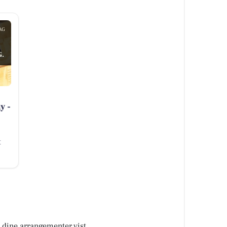
AG
.
y -
t
å dine arrangementer vist.