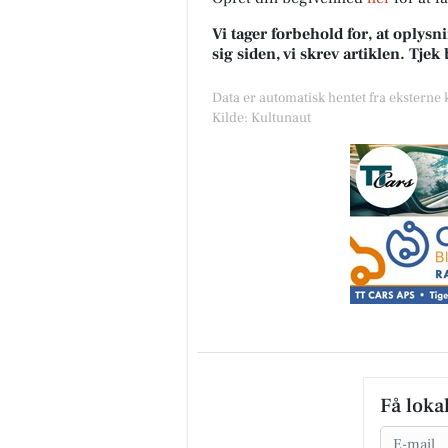
Vi tager forbehold for, at oply
sig siden, vi skrev artiklen. Tje
Data er automatisk hentet fra eksterne
Kilde: Kultunaut
Få loka
Email