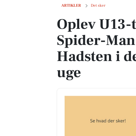
Oplev U13-træning og Spider-Man-vis
ARTIKLER
Det sker
Oplev U13-
Spider-Man-
Hadsten i 
uge