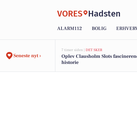
VORES
Hadsten
ALARM112
BOLIG
ERHVER
7 timer siden |
DET SKER
Seneste nyt ›
Oplev Clausholm Slots fascineren
historie