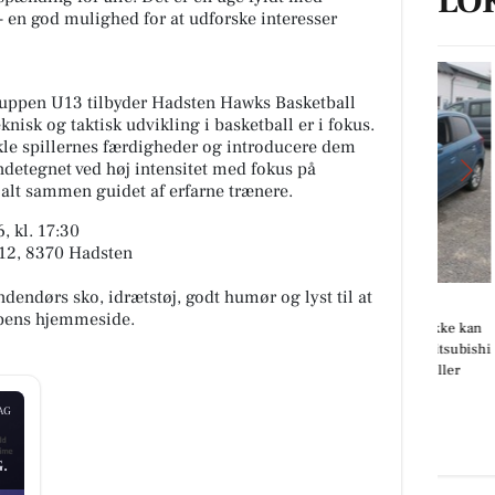
LO
 en god mulighed for at udforske interesser
gruppen U13 tilbyder Hadsten Hawks Basketball
knisk og taktisk udvikling i basketball er i fokus.
kle spillernes færdigheder og introducere dem
endetegnet ved høj intensitet med fokus på
 alt sammen guidet af erfarne trænere.
, kl. 17:30
 12, 8370 Hadsten
endørs sko, idrætstøj, godt humør og lyst til at
Oscar Biludlejning
bbens hjemmeside.
 kan
Vi forstår godt hvorfor du ikke kan
bishi
fjerne blikket fra denne Mitsubishi
Space Star 😍 Det kan vi heller
ikke! Tag et nærmere...
AG
Åbn opslaget
.