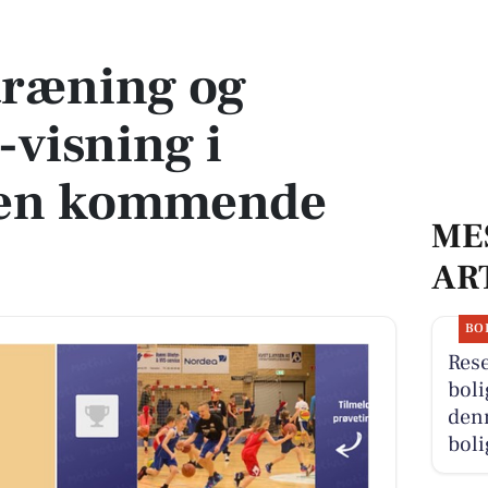
ning i Hadsten i den kommende uge
træning og
visning i
den kommende
ME
AR
BO
Res
boli
denn
boli