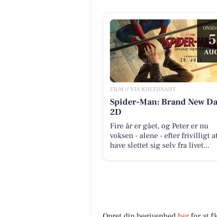
ONSD
5
AUG
FILM // VIA KULTUNAUT
Spider-Man: Brand New Da
2D
Fire år er gået, og Peter er nu
voksen - alene - efter frivilligt a
have slettet sig selv fra livet...
Opret din begivenhed
her
for at f