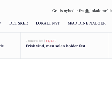
Gratis nyheder fra
dit
lokalområde
V
DET SKER
LOKALT NYT
MØD DINE NABOER
9 timer siden |
VEJRET
de
Frisk vind, men solen holder fast