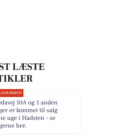
ST LÆSTE
TIKLER
LIGMARKED
edavej 10A og 1 anden
ger er kommet til salg
e uge i Hadsten - se
gerne her.