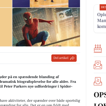
DE
Opl
Man-
kom
Del artikel
der på en spændende blanding af
dramatisk biografoplevelse for alle aldre. Fra
il Peter Parkers nye udfordringer i Spider-
OP
ave aktiviteter, der spænder over både sportslig
 spænding for alle. Det er en uge fyldt med