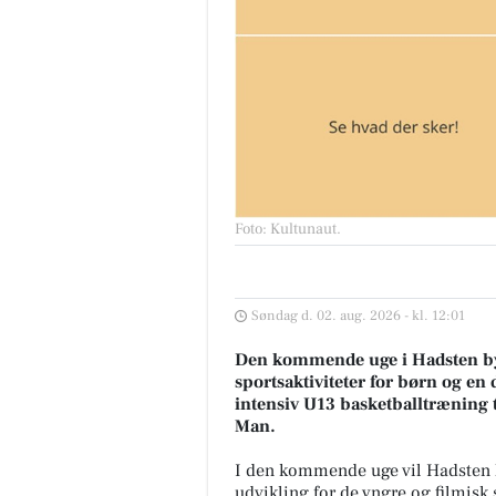
Foto: Kultunaut
.
Søndag d. 02. aug. 2026 - kl. 12:01
Den kommende uge i Hadsten by
sportsaktiviteter for børn og en 
intensiv U13 basketballtræning t
Man.
I den kommende uge vil Hadsten h
udvikling for de yngre og filmisk