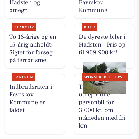
Hadsten og
Favrskov
omegn
Kommune
ALARM112
BILER
To 16-årige og en
De dyreste biler i
15-årig anholdt:
Hadsten - Pris op
Sigtet for forsøg
til 909.900 kr!
på terrorisme
FAKTA OM
SPONSORERET
OPSLAGSTAVLEN
Indbrudsraten i
TT CARS ApS
Favrskov
udlejer lille
Kommune er
personbil for
faldet
3.000 kr. om
måneden med fri
km