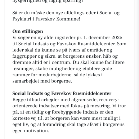
nysgerrighed og faglig sparring?
Så er du måske den nye afdelingsleder i Social og
Psykiatri i Favrskov Kommune!
Om stillingen
Vi søger en ny afdelingsleder pr. 1. december 2025
til Social Indsats og Favrskov Rusmiddelcenter. Som
leder skal du kunne se på tværs af områder og
faggrupper og sikre, at borgerens ønsker, håb og
drømme altid er i centrum. Du skal kunne facilitere
løsninger, skabe muligheder og etablere gode
rammer for medarbejderne, så de lykkes i
samarbejdet med borgerne.
Social Indsats og Favrskov Rusmiddelcenter
Begge tilbud arbejder med afgrænsede, recovery-
orienterede indsatser med fokus på mestring. Vi tror
på, at en tidlig og forebyggende indsats er den
korteste vej til, at borgeren kan være mest muligt i
eget liv, og at forandring skal tage afsæt i borgerens
egen motivation.