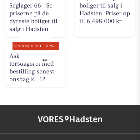
Seglager 66 - Se
boliger til salg i
priserne på de
Hadsten. Priser op
dyreste boliger til
til 6.498.000 kr
salg i Hadsten
SPONSORERET
OPSLAGSTAVLEN
Ask tilbyder
torsdagsret med
bestilling senest
onsdag kl. 12
VORES
Hadsten