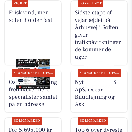
VEJRET
LOKALT NYT
Frisk vind, men
Sidste etape af
solen holder fast
vejarbejdet på
Århusvej i Søften
giver
trafikpåvirkninger
de kommende
uger
SPONSORERET
OPSLAGSTAVLEN
SPONSORERET
OPSLAGSTAVLEN
Oscar Biludlejning
Nyt fra TT CARS
fremhæver flere
ApS, Oscar
specialister samlet
Biludlejning og
på én adresse
Ask
BOLIGMARKED
BOLIGMARKED
For 5.695.000 kr
Top 6 over dyreste