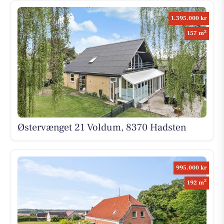
1.395.000 kr
2
157 m
Østervænget 21 Voldum, 8370 Hadsten
995.000 kr
2
192 m