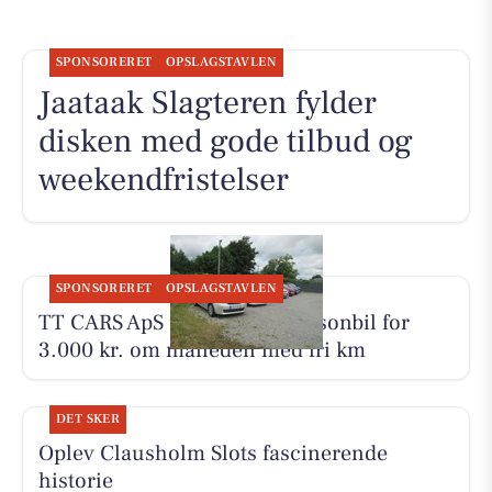
SPONSORERET
OPSLAGSTAVLEN
Jaataak Slagteren fylder
disken med gode tilbud og
weekendfristelser
SPONSORERET
OPSLAGSTAVLEN
TT CARS ApS udlejer lille personbil for
3.000 kr. om måneden med fri km
DET SKER
Oplev Clausholm Slots fascinerende
historie