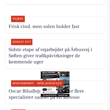
VEJRET
Frisk vind, men solen holder fast
LOKALT NYT
Sidste etape af vejarbejdet på Århusvej i
Søften giver trafikpåvirkninger de
kommende uger
SPONSORERET
OPSLAGSTAVLEN
Oscar Biludlejning fremhæver flere
specialister samlet på én adresse