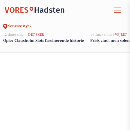
VORES
Hadsten
Seneste nyt ›
12 timer siden |
DET SKER
14 timer siden |
VEJRET
Oplev Clausholm Slots fascinerende historie
Frisk vind, men solen