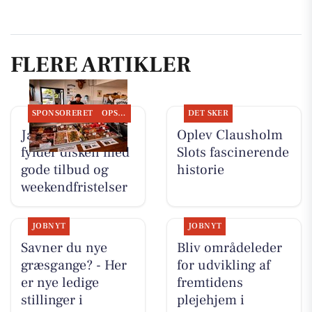
FLERE ARTIKLER
SPONSORERET
OPSLAGSTAVLEN
DET SKER
Jaataak Slagteren
Oplev Clausholm
fylder disken med
Slots fascinerende
gode tilbud og
historie
weekendfristelser
JOBNYT
JOBNYT
Savner du nye
Bliv områdeleder
græsgange? - Her
for udvikling af
er nye ledige
fremtidens
stillinger i
plejehjem i