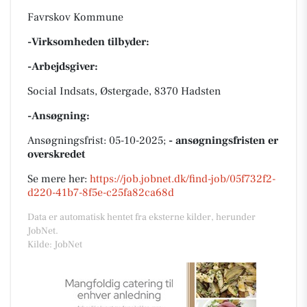
Favrskov Kommune
-Virksomheden tilbyder:
-Arbejdsgiver:
Social Indsats, Østergade, 8370 Hadsten
-Ansøgning:
Ansøgningsfrist: 05-10-2025;
- ansøgningsfristen er
overskredet
Se mere her:
https://job.jobnet.dk/find-job/05f732f2-
d220-41b7-8f5e-c25fa82ca68d
Data er automatisk hentet fra eksterne kilder, herunder
JobNet.
Kilde: JobNet