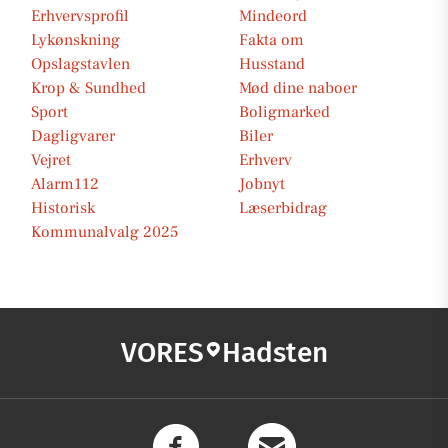
Erhvervsprofil
Mindeord
Lykønskning
Fakta om
Opslagstavlen
Husstand
Krop & Sundhed
Mød dine naboer
Sport
Boligmarked
Dagligvarer
Biler
Vejret
Erhverv
Alarm112
Jobnyt
Historisk
Læserbidrag
Kommunalvalg 2025
VORES
Hadsten