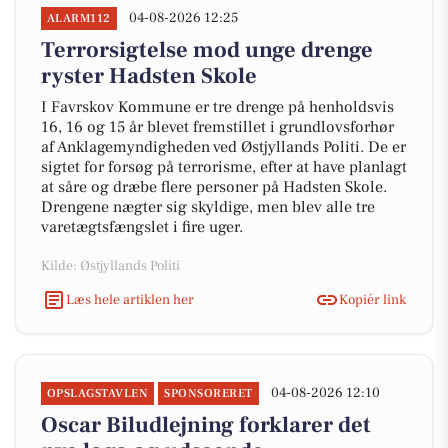
04-08-2026 12:25
ALARM112
Terrorsigtelse mod unge drenge
ryster Hadsten Skole
I Favrskov Kommune er tre drenge på henholdsvis
16, 16 og 15 år blevet fremstillet i grundlovsforhør
af Anklagemyndigheden ved Østjyllands Politi. De er
sigtet for forsøg på terrorisme, efter at have planlagt
at såre og dræbe flere personer på Hadsten Skole.
Drengene nægter sig skyldige, men blev alle tre
varetægtsfængslet i fire uger.
Kilde: Østjyllands Politi
Læs hele artiklen her
Kopiér link
04-08-2026 12:10
OPSLAGSTAVLEN
SPONSORERET
Oscar Biludlejning forklarer det