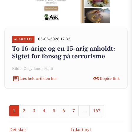
03-08-2026 17:32
ALARM112
To 16-årige og en 15-årig anholdt:
Sigtet for forsøg på terrorisme
Kilde: Østjyllands Politi
Læs hele artiklen her
Kopiér link
1
2
3
4
5
6
7
...
167
Det sker
Lokalt nyt