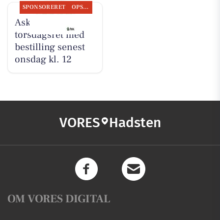
SPONSORERET
OPSLAGSTAVLEN
Ask tilbyder
torsdagsret med
bestilling senest
onsdag kl. 12
VORES
Hadsten
OM VORES DIGITAL