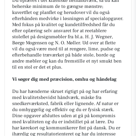
Du oplæres i det klassiske flethåndværk, så du kan
beherske minimum de to gængse mønstre;
kuvertflet og planflet og herudover vil du også
efterhånden medvirke i løsningen af specialopgaver.
Med fokus på kvalitet og kundetilfredshed får du
efter oplæring selv ansvaret for at reetablere
stoleflet på designmøbler fra bl.a. H. J. Wegner,
Børge Mogensen og N. O. Møller. Ud over at flette
vil du også være med til at rengøre, lime, pudse og
efterbehandle træværket på både stole, borde og
andre møbler og kan du fremstille et nyt smukt ben
til en stol er det et plus.
Vi søger dig med præcision, omhu og håndelag
Du har hænderne skruet rigtigt på og har erfaring
med kvalitetsbevidst håndværk, måske fra
snedkerværksted, fabrik eller lignende. Af natur er
du omhyggelig og effektiv og du er fysisk stærk.
Dine opgaver afsluttes uden at gå på kompromis
med kvaliteten og du er indstillet på at lære. Du
har kørekort og kommunikerer fint på dansk. Du er
ihærdig og resultatorienteret og har du interesse