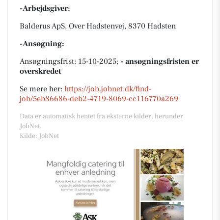
-Arbejdsgiver:
Balderus ApS, Over Hadstenvej, 8370 Hadsten
-Ansøgning:
Ansøgningsfrist: 15-10-2025;
- ansøgningsfristen er
overskredet
Se mere her:
https://job.jobnet.dk/find-
job/5eb86686-deb2-4719-8069-cc116770a269
Data er automatisk hentet fra eksterne kilder, herunder
JobNet.
Kilde: JobNet