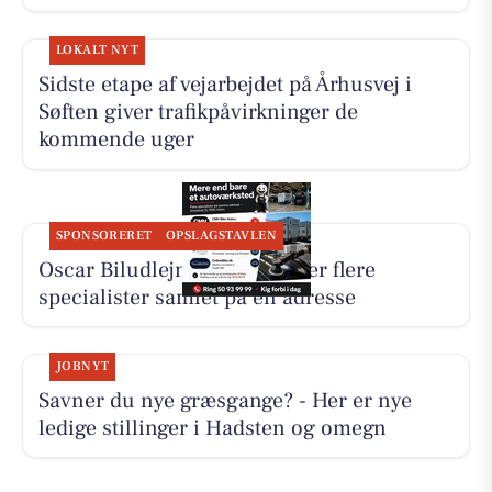
LOKALT NYT
Sidste etape af vejarbejdet på Århusvej i
Søften giver trafikpåvirkninger de
kommende uger
SPONSORERET
OPSLAGSTAVLEN
Oscar Biludlejning fremhæver flere
specialister samlet på én adresse
JOBNYT
Savner du nye græsgange? - Her er nye
ledige stillinger i Hadsten og omegn