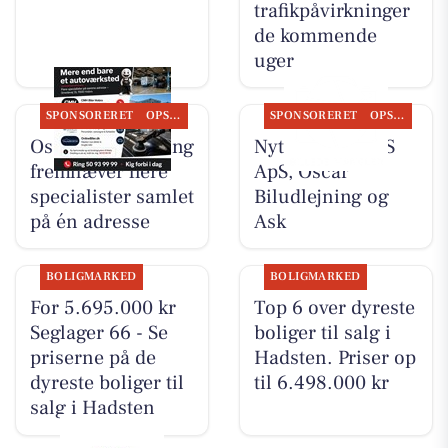
trafikpåvirkninger
de kommende
uger
SPONSORERET
OPSLAGSTAVLEN
SPONSORERET
OPSLAGSTAVLEN
Oscar Biludlejning
Nyt fra TT CARS
fremhæver flere
ApS, Oscar
specialister samlet
Biludlejning og
på én adresse
Ask
BOLIGMARKED
BOLIGMARKED
For 5.695.000 kr
Top 6 over dyreste
Seglager 66 - Se
boliger til salg i
priserne på de
Hadsten. Priser op
dyreste boliger til
til 6.498.000 kr
salg i Hadsten