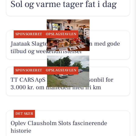
Sol og varme tager fat i dag
SPONSORERET
OPSLAGSTAVLEN
Jaataak Slagteren fylder disken med gode
tilbud og weekendfristelser
SPONSORERET
OPSLAGSTAVLEN
TT CARS ApS udlejer lille personbil for
3.000 kr. om måneden med fri km
DET SKER
Oplev Clausholm Slots fascinerende
historie