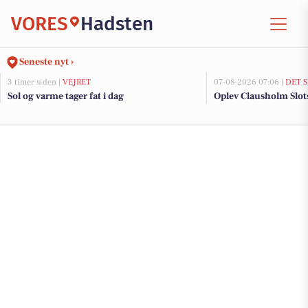
VORES
Hadsten
Seneste nyt ›
3 timer siden |
VEJRET
07-08-2026 07:06 |
DET 
Sol og varme tager fat i dag
Oplev Clausholm Slots