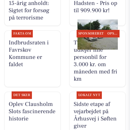
15-årig anholdt:
Hadsten - Pris op
Sigtet for forsøg
til 909.900 kr!
på terrorisme
FAKTA OM
SPONSORERET
OPSLAGSTAVLEN
Indbrudsraten i
TT CARS ApS
Favrskov
udlejer lille
Kommune er
personbil for
faldet
3.000 kr. om
måneden med fri
km
DET SKER
LOKALT NYT
Oplev Clausholm
Sidste etape af
Slots fascinerende
vejarbejdet på
historie
Århusvej i Søften
giver