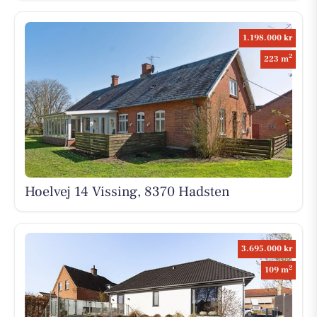
1.198.000 kr
2
223 m
Hoelvej 14 Vissing, 8370 Hadsten
3.695.000 kr
2
109 m