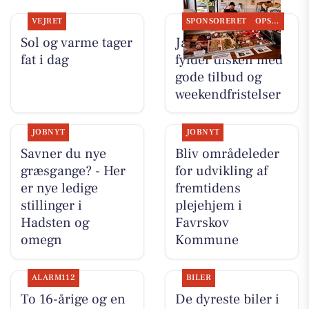
VEJRET
SPONSORERET
OPSLAGSTAVLEN
Sol og varme tager
Jaataak Slagteren
fat i dag
fylder disken med
gode tilbud og
weekendfristelser
JOBNYT
JOBNYT
Savner du nye
Bliv områdeleder
græsgange? - Her
for udvikling af
er nye ledige
fremtidens
stillinger i
plejehjem i
Hadsten og
Favrskov
omegn
Kommune
ALARM112
BILER
To 16-årige og en
De dyreste biler i