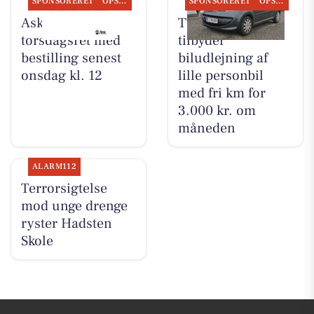
SPONSORERET
OPSLAGSTAVLEN
SPONSORERET
OPSLAGSTAVLEN
Ask tilbyder
TT CARS ApS
torsdagsret med
tilbyder
bestilling senest
biludlejning af
onsdag kl. 12
lille personbil
med fri km for
3.000 kr. om
måneden
ALARM112
Terrorsigtelse
mod unge drenge
ryster Hadsten
Skole