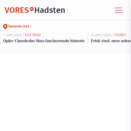
VORES
Hadsten
Seneste nyt ›
1 time siden |
DET SKER
4 timer siden |
VEJRET
Oplev Clausholm Slots fascinerende historie
Frisk vind, men solen