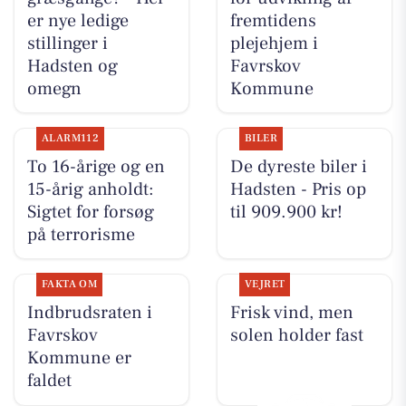
er nye ledige
fremtidens
stillinger i
plejehjem i
Hadsten og
Favrskov
omegn
Kommune
ALARM112
BILER
To 16-årige og en
De dyreste biler i
15-årig anholdt:
Hadsten - Pris op
Sigtet for forsøg
til 909.900 kr!
på terrorisme
FAKTA OM
VEJRET
Indbrudsraten i
Frisk vind, men
Favrskov
solen holder fast
Kommune er
faldet