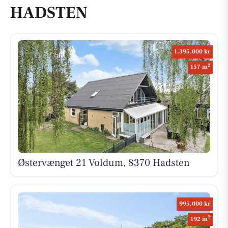
HADSTEN
1.395.000 kr
2
157 m
Østervænget 21 Voldum, 8370 Hadsten
995.000 kr
2
192 m