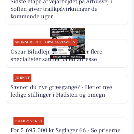
Sidste etape af vejarbejdet på Århusvej i
Søften giver trafikpåvirkninger de
kommende uger
SPONSORERET
OPSLAGSTAVLEN
Oscar Biludlejning fremhæver flere
specialister samlet på én adresse
JOBNYT
Savner du nye græsgange? - Her er nye
ledige stillinger i Hadsten og omegn
BOLIGMARKED
For 5.695.000 kr Seglager 66 - Se priserne