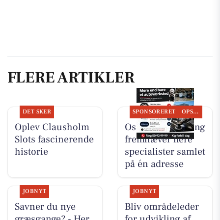
FLERE ARTIKLER
DET SKER
SPONSORERET
OPSLAGSTAVLEN
Oplev Clausholm
Oscar Biludlejning
Slots fascinerende
fremhæver flere
historie
specialister samlet
på én adresse
JOBNYT
JOBNYT
Savner du nye
Bliv områdeleder
græsgange? - Her
for udvikling af