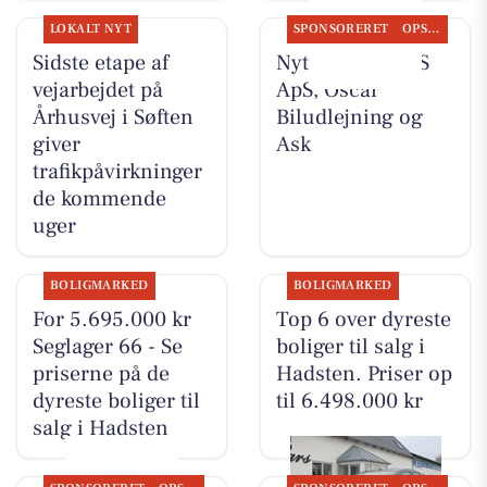
LOKALT NYT
SPONSORERET
OPSLAGSTAVLEN
Sidste etape af
Nyt fra TT CARS
vejarbejdet på
ApS, Oscar
Århusvej i Søften
Biludlejning og
giver
Ask
trafikpåvirkninger
de kommende
uger
BOLIGMARKED
BOLIGMARKED
For 5.695.000 kr
Top 6 over dyreste
Seglager 66 - Se
boliger til salg i
priserne på de
Hadsten. Priser op
dyreste boliger til
til 6.498.000 kr
salg i Hadsten