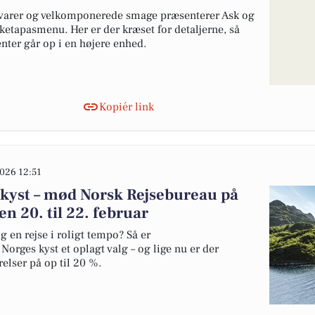
varer og velkomponerede smage præsenterer Ask og
tapasmenu. Her er der kræset for detaljerne, så
ter går op i en højere enhed.
Kopiér link
026 12:51
 kyst – mød Norsk Rejsebureau på
en 20. til 22. februar
 en rejse i roligt tempo? Så er
orges kyst et oplagt valg – og lige nu er der
lser på op til 20 %.