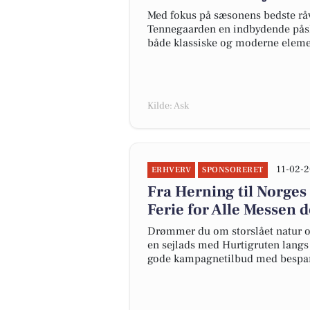
Med fokus på sæsonens bedste rå
Tennegaarden en indbydende påske
både klassiske og moderne elemen
Kilde: Ask
11-02-2
ERHVERV
SPONSORERET
Fra Herning til Norges
Ferie for Alle Messen d
Drømmer du om storslået natur og
en sejlads med Hurtigruten langs N
gode kampagnetilbud med bespare