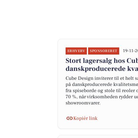
19-11-2
ERHVERV
SPONSORERET
Stort lagersalg hos Cub
danskproducerede kva
Cube Design inviterer til et helt 
på danskproducerede kvalitetsmøb
fra spiseborde og stole til reoler 
70 %, når virksomheden rydder u
showroomvarer.
Kopiér link