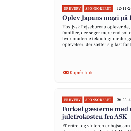
12-11-2
ERHVERV
SPONSORERET
Oplev Japans magi på 
Hos Jysk Rejsebureau oplever de, a
familier, der søger mere end sol o
hvor moderne teknologi møder gam
oplevelser, der sætter sig fast for l
Kopiér link
06-11-2
ERHVERV
SPONSORERET
Forkæl gæsterne med m
julefrokosten fra ASK
Efteråret og vinteren er højsæson