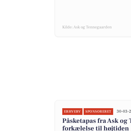
Kilde: Ask og Tennegaarden
30-03-2
ERHVERV
SPONSORERET
Påsketapas fra Ask og
forkælelse til højtiden