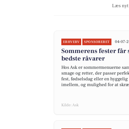
Læs nyt 
04-07-2
ERHVERV
SPONSORERET
Sommerens fester får 
bedste råvarer
Hos Ask er sommermenuerne samm
smage og retter, der passer perfe
fest, fødselsdag eller en hyggel
imellem, og mulighed for at skræ
Kilde: Ask