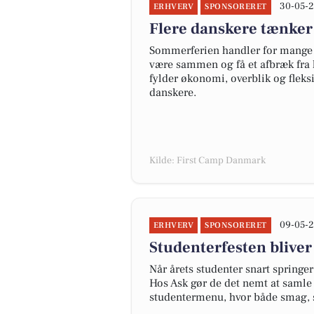
30-05-2
ERHVERV
SPONSORERET
Flere danskere tænker
Sommerferien handler for mange 
være sammen og få et afbræk fra 
fylder økonomi, overblik og fleks
danskere.
Kilde: First Camp Danmark
09-05-2
ERHVERV
SPONSORERET
Studenterfesten bliver 
Når årets studenter snart springe
Hos Ask gør de det nemt at samle
studentermenu, hvor både smag, 