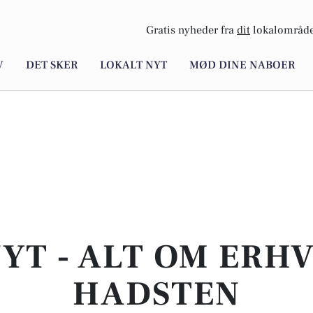
Gratis nyheder fra
dit
lokalområde
V
DET SKER
LOKALT NYT
MØD DINE NABOER
YT - ALT OM ERHV
HADSTEN