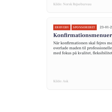
Kilde: Norsk Rejsebureau
23-01-2
ERHVERV
SPONSORERET
Konfirmationsmenuer f
Når konfirmationen skal fejres m
overlade maden til professionel
med fokus på kvalitet, fleksibilite
Kilde: Ask