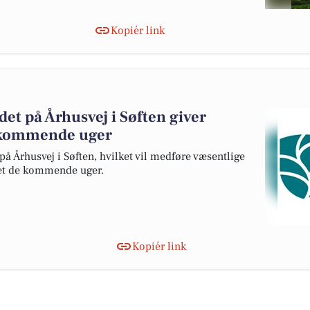
Kopiér link
jdet på Århusvej i Søften giver
e kommende uger
 på Århusvej i Søften, hvilket vil medføre væsentlige
det de kommende uger.
Kopiér link