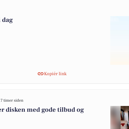
i dag
Kopiér link
17 timer siden
er disken med gode tilbud og