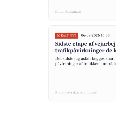
Kilde: Kultunaut
06-08-2026 16:35
LOKALT NYT
Sidste etape af vejarbe
trafikpåvirkninger d
Det sidste lag asfalt lægges snart
påvirkninger af trafikken i områ
Kilde: Favrskov Kommune