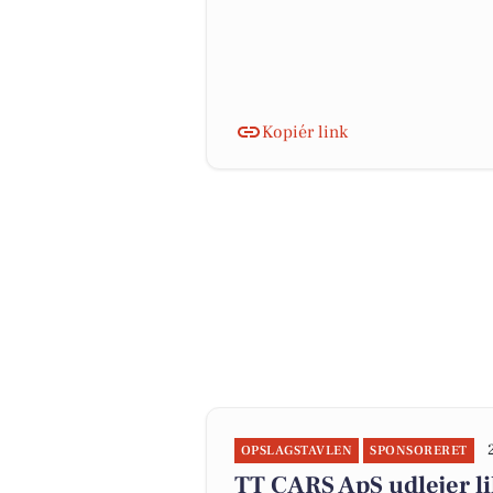
Kopiér link
OPSLAGSTAVLEN
SPONSORERET
TT CARS ApS udlejer li