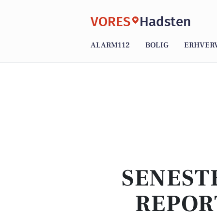
VORES
Hadsten
ALARM112
BOLIG
ERHVER
SENEST
REPOR