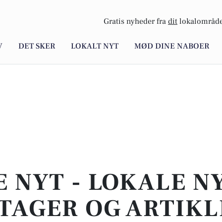
Gratis nyheder fra
dit
lokalområde
V
DET SKER
LOKALT NYT
MØD DINE NABOER
E NYT - LOKALE N
TAGER OG ARTIKL