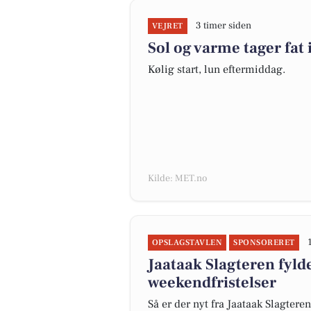
3 timer siden
VEJRET
Sol og varme tager fat 
Kølig start, lun eftermiddag.
Kilde: MET.no
OPSLAGSTAVLEN
SPONSORERET
Jaataak Slagteren fyld
weekendfristelser
Så er der nyt fra Jaataak Slagteren