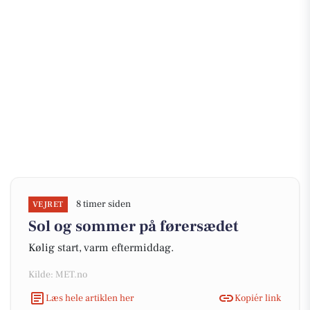
8 timer siden
VEJRET
Sol og sommer på førersædet
Kølig start, varm eftermiddag.
Kilde: MET.no
Læs hele artiklen her
Kopiér link