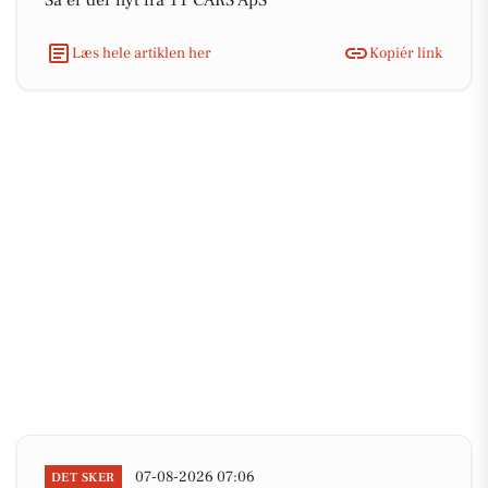
Så er der nyt fra TT CARS ApS
Læs hele artiklen her
Kopiér link
07-08-2026 07:06
DET SKER