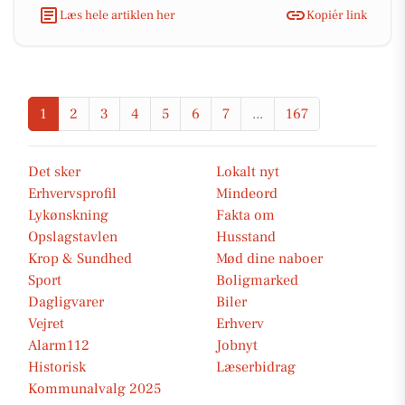
Læs hele artiklen her
Kopiér link
1
2
3
4
5
6
7
...
167
Det sker
Lokalt nyt
Erhvervsprofil
Mindeord
Lykønskning
Fakta om
Opslagstavlen
Husstand
Krop & Sundhed
Mød dine naboer
Sport
Boligmarked
Dagligvarer
Biler
Vejret
Erhverv
Alarm112
Jobnyt
Historisk
Læserbidrag
Kommunalvalg 2025