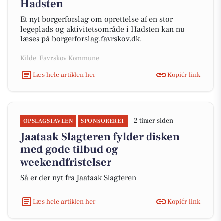
Hadsten
Et nyt borgerforslag om oprettelse af en stor
legeplads og aktivitetsområde i Hadsten kan nu
læses på borgerforslag.favrskov.dk.
Kilde: Favrskov Kommune
Læs hele artiklen her
Kopiér link
2 timer siden
OPSLAGSTAVLEN
SPONSORERET
Jaataak Slagteren fylder disken
med gode tilbud og
weekendfristelser
Så er der nyt fra Jaataak Slagteren
Læs hele artiklen her
Kopiér link