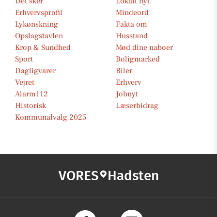
Det sker
Lokalt nyt
Erhvervsprofil
Mindeord
Lykønskning
Fakta om
Opslagstavlen
Husstand
Krop & Sundhed
Mød dine naboer
Sport
Boligmarked
Dagligvarer
Biler
Vejret
Erhverv
Alarm112
Jobnyt
Historisk
Læserbidrag
Kommunalvalg 2025
VORES
Hadsten