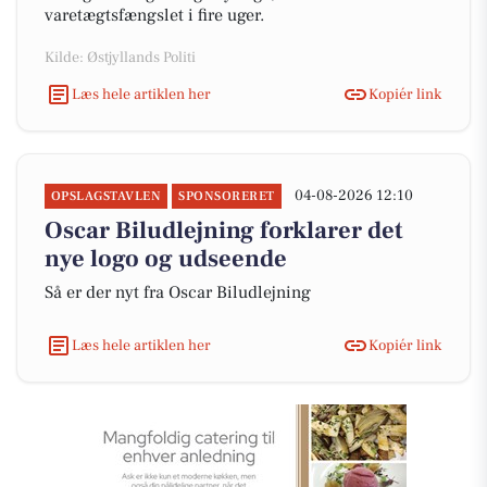
varetægtsfængslet i fire uger.
Kilde: Østjyllands Politi
Læs hele artiklen her
Kopiér link
04-08-2026 12:10
OPSLAGSTAVLEN
SPONSORERET
Oscar Biludlejning forklarer det
nye logo og udseende
Så er der nyt fra Oscar Biludlejning
Læs hele artiklen her
Kopiér link