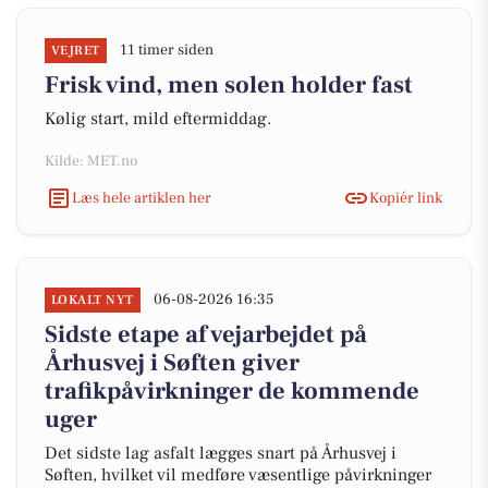
11 timer siden
VEJRET
Frisk vind, men solen holder fast
Kølig start, mild eftermiddag.
Kilde: MET.no
Læs hele artiklen her
Kopiér link
06-08-2026 16:35
LOKALT NYT
Sidste etape af vejarbejdet på
Århusvej i Søften giver
trafikpåvirkninger de kommende
uger
Det sidste lag asfalt lægges snart på Århusvej i
Søften, hvilket vil medføre væsentlige påvirkninger