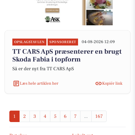
04-08-2026 12:09
OPSLAGSTAVLEN
SPONSORERET
TT CARS ApS præsenterer en brugt
Skoda Fabia i topform
Så er der nyt fra TT CARS ApS
Læs hele artiklen her
Kopiér link
1
2
3
4
5
6
7
...
167