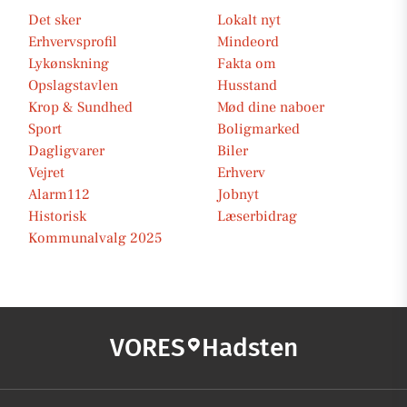
Det sker
Lokalt nyt
Erhvervsprofil
Mindeord
Lykønskning
Fakta om
Opslagstavlen
Husstand
Krop & Sundhed
Mød dine naboer
Sport
Boligmarked
Dagligvarer
Biler
Vejret
Erhverv
Alarm112
Jobnyt
Historisk
Læserbidrag
Kommunalvalg 2025
VORES
Hadsten