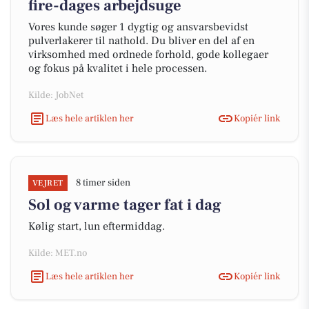
fire-dages arbejdsuge
Vores kunde søger 1 dygtig og ansvarsbevidst
pulverlakerer til nathold. Du bliver en del af en
virksomhed med ordnede forhold, gode kollegaer
og fokus på kvalitet i hele processen.
Kilde: JobNet
Læs hele artiklen her
Kopiér link
8 timer siden
VEJRET
Sol og varme tager fat i dag
Kølig start, lun eftermiddag.
Kilde: MET.no
Læs hele artiklen her
Kopiér link