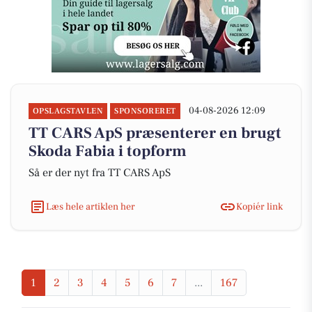
04-08-2026 12:09
OPSLAGSTAVLEN
SPONSORERET
TT CARS ApS præsenterer en brugt
Skoda Fabia i topform
Så er der nyt fra TT CARS ApS
Læs hele artiklen her
Kopiér link
1
2
3
4
5
6
7
...
167