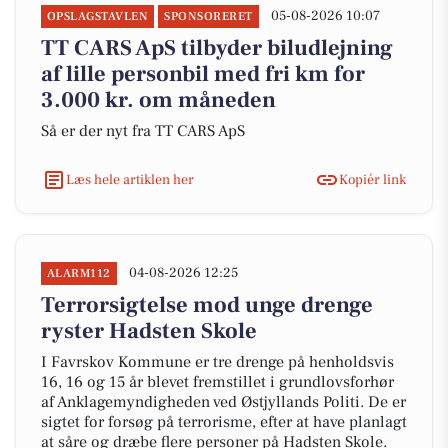
05-08-2026 10:07
OPSLAGSTAVLEN
SPONSORERET
TT CARS ApS tilbyder biludlejning
af lille personbil med fri km for
3.000 kr. om måneden
Så er der nyt fra TT CARS ApS
Læs hele artiklen her
Kopiér link
04-08-2026 12:25
ALARM112
Terrorsigtelse mod unge drenge
ryster Hadsten Skole
I Favrskov Kommune er tre drenge på henholdsvis
16, 16 og 15 år blevet fremstillet i grundlovsforhør
af Anklagemyndigheden ved Østjyllands Politi. De er
sigtet for forsøg på terrorisme, efter at have planlagt
at såre og dræbe flere personer på Hadsten Skole.